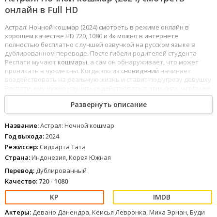
онлайн в Full HD
Астрал: Ночной кошмар (2024) смотреть в режиме онлайн в
хорошем качестве HD 720, 1080 и 4к можно в интернете
полностью бесплатно с лучшей озвучкой на русском языке в
дублированном переводе. После гибели родителей студента
Респати мучают
кошмары
, а сам он обнаруживает, что может
проникать в чужие сны. Когда зло из
сновидений
начинает
воздействовать на реальную жизнь и ставит под угрозу девушку
Респати, ему нужно научиться действовать в этих снах, чтобы ее
спасти.
Развернуть описание
1
2
3
4
5
6
7
8
Название:
Астрал: Ночной кошмар
Год выхода:
2024
Режиссер:
Сидхарта Тата
Страна:
Индонезия, Корея Южная
Перевод:
Дублированный
Качество:
720 - 1080
Актеры:
Девано Данендра, Кеисья Левронка, Миха Эрнан, Буди