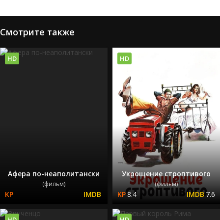
Смотрите также
HD
HD
Афера по-неаполитански
Укрощение строптивого
(фильм)
(фильм)
8.4
7.6
HD
HD