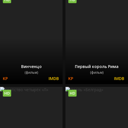
Винченцо
Первый король Рима
(фильм)
(фильм)
HD
HD