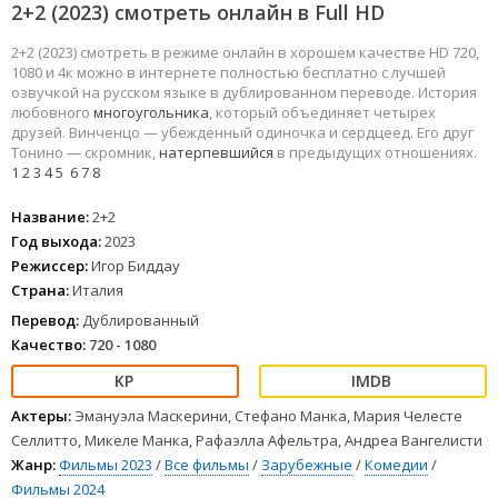
2+2 (2023) смотреть онлайн в Full HD
2+2 (2023) смотреть в режиме онлайн в хорошем качестве HD 720,
1080 и 4к можно в интернете полностью бесплатно с лучшей
озвучкой на русском языке в дублированном переводе. История
любовного
многоугольника
, который объединяет четырех
друзей. Винченцо — убежденный одиночка и сердцеед. Его друг
Тонино — скромник,
натерпевшийся
в предыдущих отношениях.
1
2
3
4
5
6
7
8
Название:
2+2
Год выхода:
2023
Режиссер:
Игор Биддау
Страна:
Италия
Перевод:
Дублированный
Качество:
720 - 1080
Актеры:
Эмануэла Маскерини, Стефано Манка, Мария Челесте
Селлитто, Микеле Манка, Рафаэлла Афельтра, Андреа Вангелисти
Жанр:
Фильмы 2023
/
Все фильмы
/
Зарубежные
/
Комедии
/
Фильмы 2024