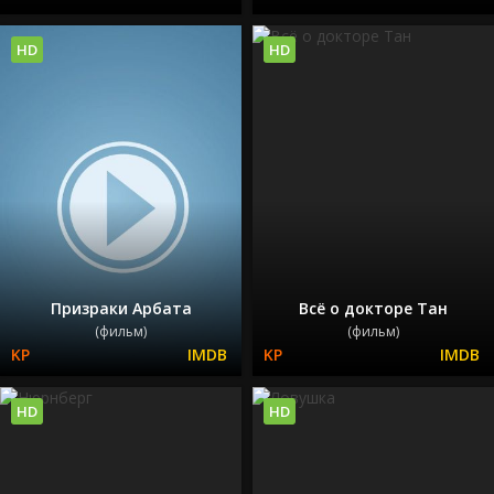
HD
HD
Призраки Арбата
Всё о докторе Тан
(фильм)
(фильм)
HD
HD