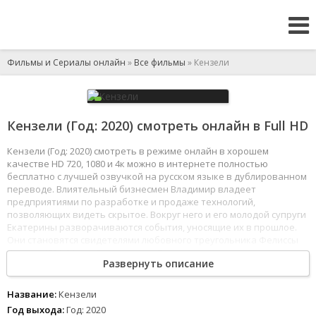
Фильмы и Сериалы онлайн
»
Все фильмы
» Кензели
Кензели (Год: 2020) смотреть онлайн в Full HD
Кензели (Год: 2020) смотреть в режиме онлайн в хорошем
качестве HD 720, 1080 и 4к можно в интернете полностью
бесплатно с лучшей озвучкой на русском языке в дублированном
переводе. Влиятельный бизнесмен Владимир владеет
предприятиями по разработке и продаже технологий,
позволяющих видеть скрытое. Вокруг него и его молодой супруги
Екатерины разворачиваются события, уносящие их в прошлое.
Они становятся свидетелями любовного треугольника Фелиссы
Круут в 1820-30-х гг. В настоящем Екатерина встречает молодого
Развернуть описание
музыканта Степана, и ее реальная любовная жизнь становится
отражением жизни Фелиссы Круут в прошлом. Владимир, не в
силах наблюдать со стороны и смириться с неверностью жены,
Название:
Кензели
пытается помешать этим отношениям.
Год выхода:
Год: 2020