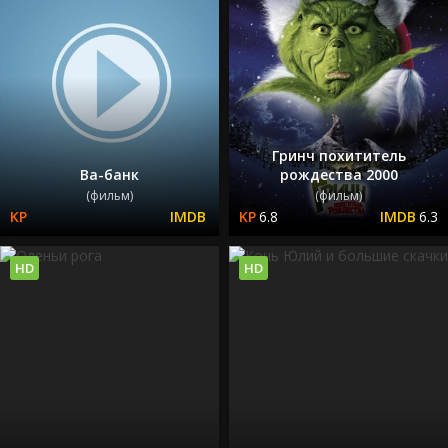
Гринч похититель
Ва-банк
рождества 2000
(фильм)
(фильм)
6.8
6.3
HD
HD