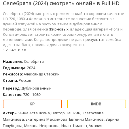
Селебрята (2024) смотреть онлайн в Full HD
Селебрята (2024) смотреть в режиме онлайн в хорошем качестве
HD 720, 1080 и 4к можно в интернете полностью бесплатно с
лучшей озвучкой на русском языке в дублированном
переводе. Злая семейка
Жирновых
, владеющая лагерем «Рога и
Копыта» решает строить козни своим конкурентам и стать
монополистами. Когда их проделки не дают
результат
семейка
идет в ва-банк, похищая дочь конкурентов.
1
2
3
4
5
6
7
8
Название:
Селебрята
Год выхода:
2024
Режиссер:
Александр Стеркин
Страна:
Россия
Перевод:
Дублированный
Качество:
720 - 1080
Актеры:
Анна Асташкина, Виктор Пашкин, Златослава
Максимова, Екатерина Максимова, Евгений Максимов, Зарина
Голубцова, Милана Некрасова, Иван Шмаков, Амалия