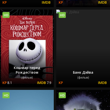
HD
HD
Кошмар перед
Рождеством
Банк Дэйва
(фильм)
(фильм)
8.1
7.9
HD
HD