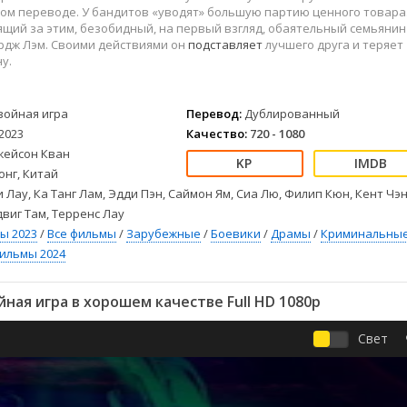
Детективы
2023
Семейные
ом переводе. У бандитов «уводят» большую партию ценного товара
Детские
2022
Спорт
оящий за этим, безобидный, на первый взгляд, обаятельный семьянин
рдж Лэм. Своими действиями он
подставляет
лучшего друга и теряет
Драмы
2021
Триллеры
у.
Комедии
Ужасы
Русские
Фантастика
войная игра
Перевод:
Дублированный
СССР
Фэнтези
2023
Качество:
720 - 1080
ые
Зарубежные
жейсон Кван
Фильмы из соцетей
онг, Китай
 Лау, Ка Танг Лам, Эдди Пэн, Саймон Ям, Сиа Лю, Филип Кюн, Кент Чэн
двиг Там, Терренс Лау
ы 2023
/
Все фильмы
/
Зарубежные
/
Боевики
/
Драмы
/
Криминальны
ильмы 2024
ная игра в хорошем качестве Full HD 1080p
Свет