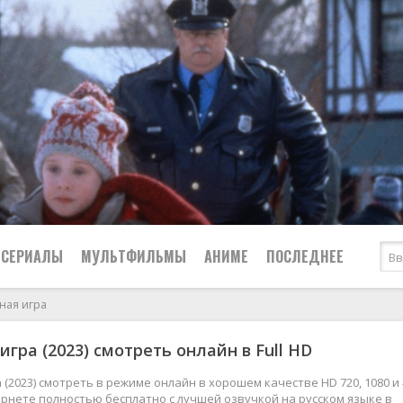
СЕРИАЛЫ
МУЛЬТФИЛЬМЫ
АНИМЕ
ПОСЛЕДНЕЕ
ная игра
Все
Криминал
игра (2023) смотреть онлайн в Full HD
Боевики
Мелодрамы
Военные
2024
Приключения
 (2023) смотреть в режиме онлайн в хорошем качестве HD 720, 1080 и 
рнете полностью бесплатно с лучшей озвучкой на русском языке в