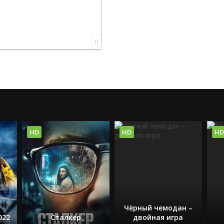
0
HD
HD
HD
Чёрный чемодан –
022
Сталкер
двойная игра