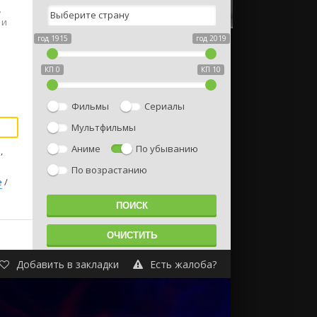
.
 и
год 1915
год 2019
КП 0
КП 10
Фильмы
Сериалы
Мультфильмы
Аниме
По убыванию
,
По возрастанию
е
/
Добавить в закладки
Есть жалоба?