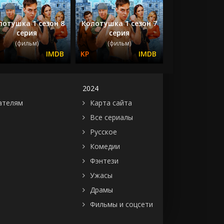
лотушка 1 сезон 8
Колотушка 1 сезон 7
серия
серия
(фильм)
(фильм)
2024
ателям
Карта сайта
Все сериалы
Русское
Комедии
Фэнтези
Ужасы
Драмы
Фильмы и соцсети