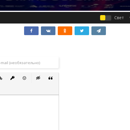
Свет
 список
ванный список
тавить ссылку
Вставить защищенную ссылку
Вставить смайлик
Вставка скрытого текста
Вставка цитаты