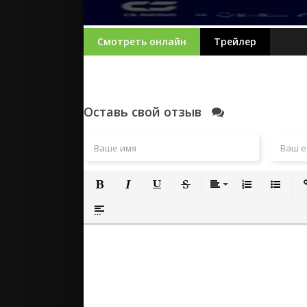
Смотреть онлайн
Трейлер
Оставь свой отзыв
Полужирный
Курсив
Подчеркнутый
Зачеркнутый
Выравнивание
Нумерованный
Маркиро
Вс
Вставка спойлера