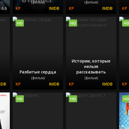
(фильм)
(фильм)
6.6
HD
HD
HD
Истории, которые
нельзя
Разбитые сердца
рассказывать
(фильм)
(фильм)
HD
HD
HD