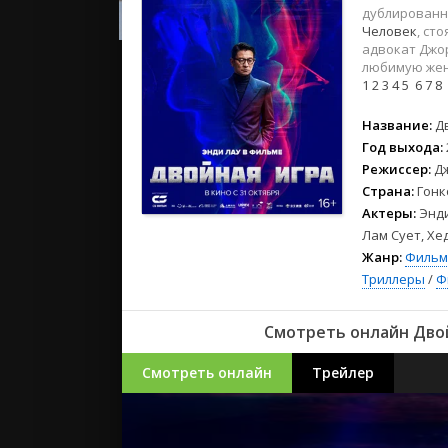
2023
дублированн
2022
Человек
, ст
адвокат Джо
2021
любимую жен
1
2
3
4
5
6
7
8
Русские
Название:
Д
СССР
Год выхода:
Зарубежн
Режиссер:
Д
Страна:
Гонк
Актеры:
Энди
Лам Сует, Хе
Жанр:
Фильм
Триллеры
/
Ф
Смотреть онлайн Двой
Смотреть онлайн
Трейлер