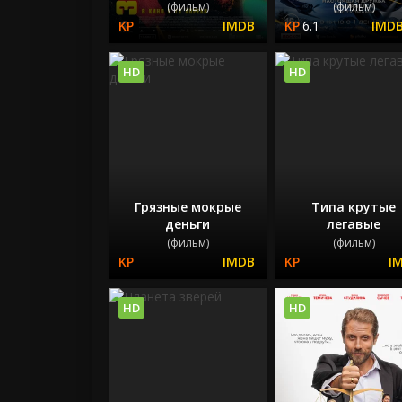
(фильм)
(фильм)
6.1
HD
HD
Грязные мокрые
Типа крутые
деньги
легавые
(фильм)
(фильм)
HD
HD