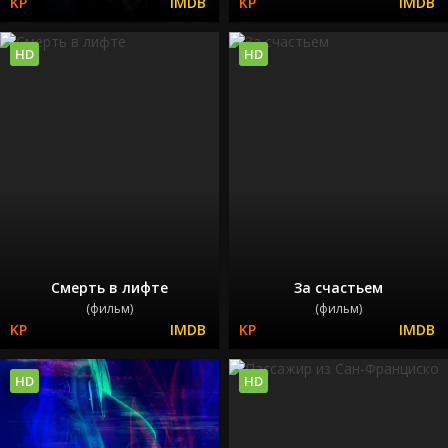
HD
HD
Смерть в лифте
За счастьем
(фильм)
(фильм)
HD
HD