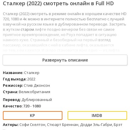
Сталкер (2022) смотреть онлайн в Full HD
Сталкер (2022) смотреть в режиме онлайн в хорошем качестве HD
720, 1080 и 4к можно в интернете полностью бесплатно с лучшей
озвучкой на русском языке в дублированном переводе. Застрять
в жутком
старом
лифте поздно вечером без связи не самое
приятное времяпровождение, но Роуз попадает в ситуацию
намного хуже. Странный и безобидный на первый
взгляд
пассажир, оказавшийся с ней в кабине лифта, оказывается
не тем, кем кажется. И скоро становится ясно одно — из лифта
живым выйдет только
один
из них.
Развернуть описание
1
2
3
4
5
6
7
8
Название:
Сталкер
Год выхода:
2022
Режиссер:
Стив Джонсон
Страна:
Великобритания
Перевод:
Дублированный
Качество:
720 - 1080
Актеры:
Софи Скелтон, Стюарт Бреннан, Додди Эль-Габри, Брэт