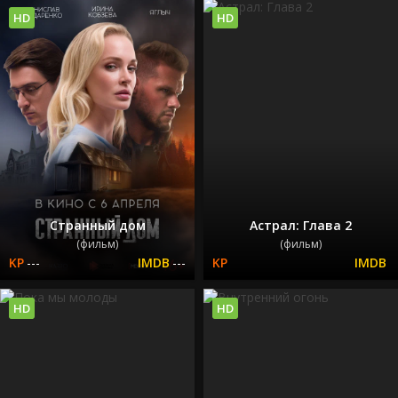
HD
HD
Странный дом
Астрал: Глава 2
(фильм)
(фильм)
---
---
HD
HD