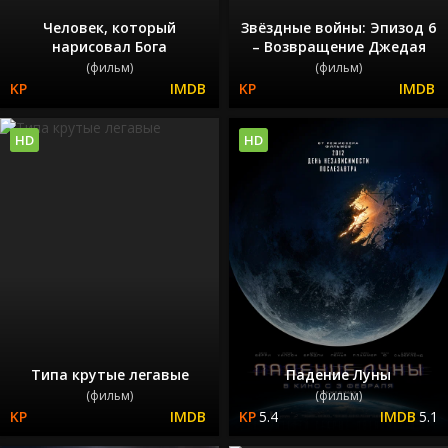
Человек, который
Звёздные войны: Эпизод 6
нарисовал Бога
– Возвращение Джедая
(фильм)
(фильм)
HD
HD
Типа крутые легавые
Падение Луны
(фильм)
(фильм)
5.4
5.1