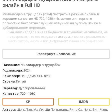
онлайн в Full HD
Миллиардер в трущобах (2024) смотреть в режиме онлайн в
хорошем качестве HD 720, 1080 и 4к можно в интернете
полностью бесплатно с лучшей озвучкой на русском языке в
дублированном переводе.
Сын миллиардера живет бедности в трущобах мегаполиса, не
подозревая, что его окружают
актеры
, и вся его реальность -
часть хитроумного и
эксцентричного
плана его родителей.
1
2
3
4
5
6
7
8
Развернуть описание
Название:
Миллиардер в трущобах
Год выхода:
2024
Режиссер:
Пэн Дамо, Янь Фэй
Страна:
Китай
Перевод:
Дублированный
Качество:
720 - 1080
Актеры:
Шэнь Тэн, Ма Ли, Ши Пэнъюань, Рина Са, Чэнь Бин, Чэнь