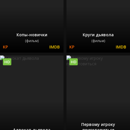
Копы-новички
Круги дьявола
(фильм)
(фильм)
HD
HD
Первому игроку
Адвокат дьявола
приготовиться