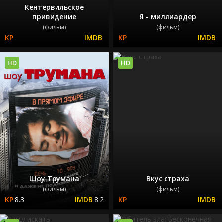
Кентервильское
привидение
Я - миллиардер
(фильм)
(фильм)
HD
HD
Шоу Трумана
Вкус страха
(фильм)
(фильм)
8.3
8.2