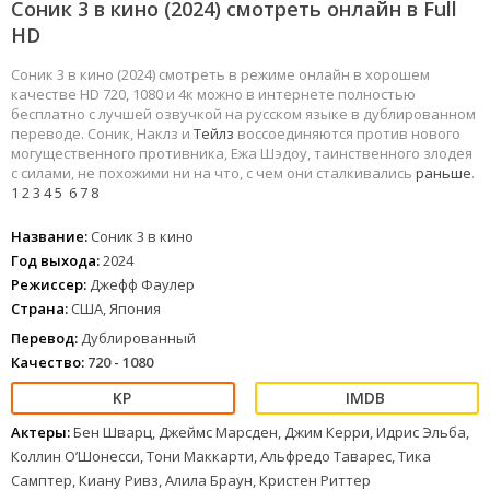
Соник 3 в кино (2024) смотреть онлайн в Full
HD
Соник 3 в кино (2024) смотреть в режиме онлайн в хорошем
качестве HD 720, 1080 и 4к можно в интернете полностью
бесплатно с лучшей озвучкой на русском языке в дублированном
переводе. Соник, Наклз и
Тейлз
воссоединяются против нового
могущественного противника, Ежа Шэдоу, таинственного злодея
с силами, не похожими ни на что, с чем они сталкивались
раньше
.
1
2
3
4
5
6
7
8
Название:
Соник 3 в кино
Год выхода:
2024
Режиссер:
Джефф Фаулер
Страна:
США, Япония
Перевод:
Дублированный
Качество:
720 - 1080
Актеры:
Бен Шварц, Джеймс Марсден, Джим Керри, Идрис Эльба,
Коллин О’Шонесси, Тони Маккарти, Альфредо Таварес, Тика
Самптер, Киану Ривз, Алила Браун, Кристен Риттер