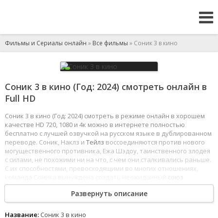
Фильмы и Сериалы онлайн
»
Все фильмы
» Соник 3 в кино
Соник 3 в кино (Год: 2024) смотреть онлайн в
Full HD
Соник 3 в кино (Год: 2024) смотреть в режиме онлайн в хорошем
качестве HD 720, 1080 и 4к можно в интернете полностью
бесплатно с лучшей озвучкой на русском языке в дублированном
переводе. Соник, Наклз и
Тейлз
воссоединяются против нового
могущественного противника, Ежа Шэдоу, таинственного злодея
с силами, не похожими ни на что, с чем они сталкивались раньше.
С их способностями, превосходящими во многих отношениях,
команда Соника вынуждена создать неожиданный
союз
в надежде остановить Шэдоу и защитить планету.
Развернуть описание
1
2
3
4
5
6
7
8
Название:
Соник 3 в кино