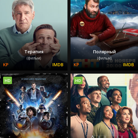
Терапия
Полярный
(фильм)
(фильм)
HD
HD