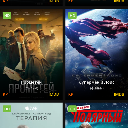
HD
HD
Прометей
Супермен и Лоис
(фильм)
(фильм)
HD
HD