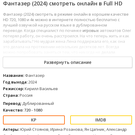
Фантазер (2024) смотреть онлайн в Full HD
Фантазер (2024) смотреть в режиме онлайн в хорошем качестве
HD 720, 1080 и 4к можно в интернете полностью бесплатно с
лучшей озвучкой на русском языке в дублированном
переводе. Когда специалист по починке
игровых
автоматов Олег
потерял работу, он очень расстроился. На что теперь жить и как
зарабатывать? Но мудрая жена Лена поддержала его, как она
это делала на протяжении нескольких десятков лет. Всегда
можно попробовать заняться тем, что никогда не
делали
раньше, — решили супруги. В интернете ты можешь смотреть
Развернуть описание
онлайн сериал Фантазер в хорошем качестве, все серии
1,2,3,4,5,6,7,8,9 и все сезоны доступные бесплатно в HD 720, FullHD
1080 и 4К, все выпуски в дублированном переводе и с хорошим
Название:
Фантазер
звуком без рекламы.
Год выхода:
2024
1
2
3
4
5
6
7
8
Режиссер:
Кирилл Васильев
Страна:
Россия
Перевод:
Дублированный
Качество:
720 - 1080
Актеры:
Юрий Стоянов, Ирина Розанова, Ян Цапник, Александр