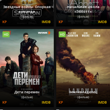
Звездные войны: Опорная
Начальная школа
команда
«Эбботт»
(фильм)
(фильм)
HD
HD
Дети перемен
Землевладелец
(фильм)
(фильм)