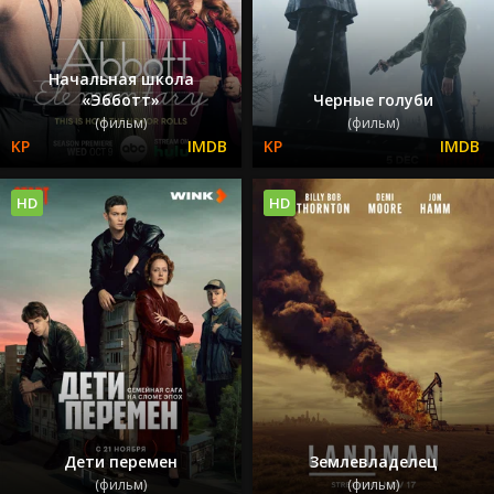
Начальная школа
«Эбботт»
Черные голуби
(фильм)
(фильм)
HD
HD
Дети перемен
Землевладелец
(фильм)
(фильм)