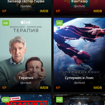
Заговор сестер Гарви
Фантазер
(фильм)
(фильм)
HD
HD
Терапия
Супермен и Лоис
(фильм)
(фильм)
HD
HD