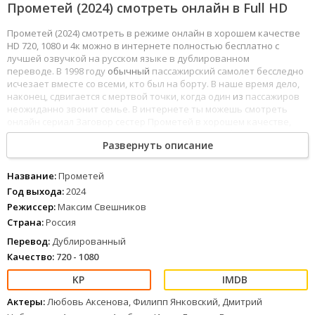
Прометей (2024) смотреть онлайн в Full HD
Прометей (2024) смотреть в режиме онлайн в хорошем качестве
HD 720, 1080 и 4к можно в интернете полностью бесплатно с
лучшей озвучкой на русском языке в дублированном
переводе. В 1998 году
обычный
пассажирский самолет бесследно
исчезает вместе со всеми, кто был на борту. В наше время дело,
наконец, сдвигается с мертвой точки, когда один
из
пассажиров
неожиданно звонит семье. В интернете ты можешь смотреть
онлайн сериал Заговор сестер Прометей в хорошем качестве,
все серии 1,2,3,4,5,6,7,8,9 и все сезоны доступные бесплатно в HD
Развернуть описание
720, FullHD 1080 и 4К, все выпуски в дублированном переводе и с
хорошим звуком без рекламы.
Название:
Прометей
1
2
3
4
5
6
7
8
Год выхода:
2024
Режиссер:
Максим Свешников
Страна:
Россия
Перевод:
Дублированный
Качество:
720 - 1080
Актеры:
Любовь Аксенова, Филипп Янковский, Дмитрий