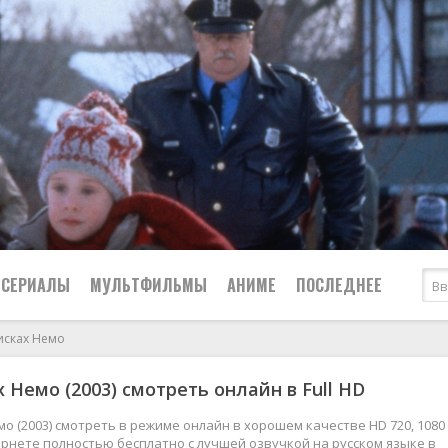
СЕРИАЛЫ
МУЛЬТФИЛЬМЫ
АНИМЕ
ПОСЛЕДНЕЕ
исках Немо
Все
Криминал
х Немо (2003) смотреть онлайн в Full HD
Боевики
Мелодрамы
Военные
2024
Приключения
мо (2003) смотреть в режиме онлайн в хорошем качестве HD 720, 1080 
рнете полностью бесплатно с лучшей озвучкой на русском языке в