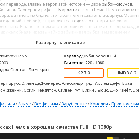
Детективы
2023
Семейные
ом переводе. Главные герои этой истории — двое
рыбок-клоунов
,
Детские
2022
Спорт
Большом Барьерном рифе, —
Марлин
и его сын Немо. Немо становитс
ера, дантиста из Сиднея, тот ловит его и сажает в аквариум. Марлин
Драмы
2021
Триллеры
окидавший свой риф, отправляется в
одиссею
в открытый океан
Комедии
Ужасы
оего сына. В наполненном опасностями путешествии его сопровожда
о дружелюбная и чрезвычайно забывчивая рыбка. Тем временем,
Русские
Фантастика
ленник и его заточенные в
аквариуме
друзья по несчастью
СССР
Фэнтези
Развернуть описание
лан побега из стеклянной тюрьмы...В сентябре 2012-го мультфильм
емо»
снова возвращается на большие экраны, на сей раз в 3D.
ые
Зарубежные
 поисках Немо
Перевод:
Дублированный
Фильмы из соцетей
2003
Качество:
720 - 1080
ндрю Стэнтон, Ли Анкрич
7.9
8.2
ерт Брукс, Эллен ДеДженерес, Александр Гулд, Уиллем Дефо, Брэд
сон Дженни, Остин Пендлтон, Стивен Рут, Викки Льюис, Джо Рэнфт, Эр
фильмы
/
Аниме
/
Все фильмы
/
Зарубежные
/
Комедии
/
Приключения
сках Немо в хорошем качестве Full HD 1080p