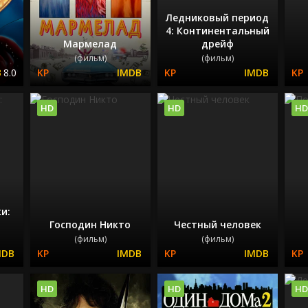
Ледниковый период
4: Континентальный
Мармелад
дрейф
(фильм)
(фильм)
8.0
HD
HD
HD
и:
Господин Никто
Честный человек
(фильм)
(фильм)
HD
HD
HD