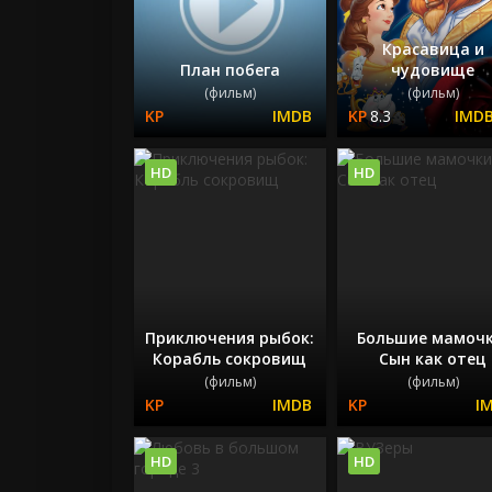
Красавица и
План побега
чудовище
(фильм)
(фильм)
8.3
HD
HD
Приключения рыбок:
Большие мамочк
Корабль сокровищ
Сын как отец
(фильм)
(фильм)
HD
HD