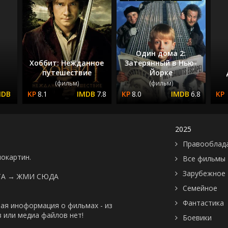
Один дома 2:
Хоббит: Нежданное
Затерянный в Нью-
путешествие
Йорке
(фильм)
(фильм)
8.1
7.8
8.0
6.8
2025
Правооблад
нокартин.
Все фильмы
Зарубежное
ТА →
ЖМИ СЮДА
Семейное
Фантастика
ая иноформация о фильмах - из
 или медиа файлов нет!
Боевики