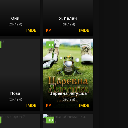
Они
Я, палач
(фильм)
(фильм)
HD
Поза
Царевна-лягушка
(фильм)
(фильм)
HD