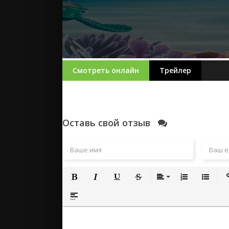
Смотреть онлайн
Трейлер
Оставь свой отзыв
Полужирный
Курсив
Подчеркнутый
Зачеркнутый
Выравнивание
Нумерованный
Маркиро
Вс
Вставка спойлера