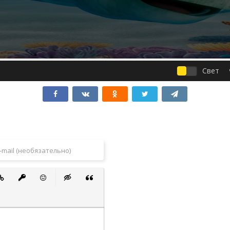
Свет
 список
ванный список
тавить ссылку
Вставить защищенную ссылку
Вставить смайлик
Вставка скрытого текста
Вставка цитаты