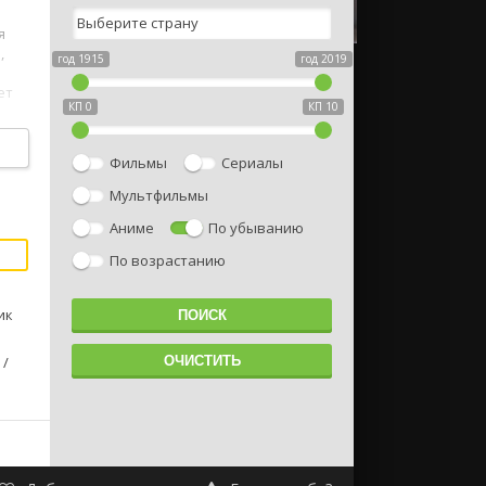
я
,
год 1915
год 2019
ет
КП 0
КП 10
Фильмы
Сериалы
Мультфильмы
Аниме
По убыванию
По возрастанию
ик
/