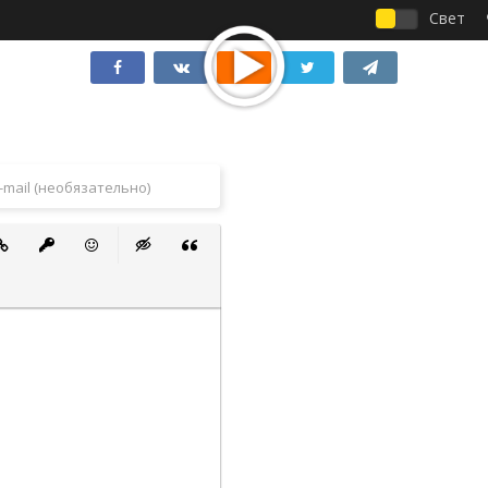
Свет
 список
ванный список
тавить ссылку
Вставить защищенную ссылку
Вставить смайлик
Вставка скрытого текста
Вставка цитаты