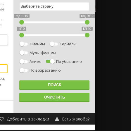
нь
ные
год 1915
год 2019
т.
л.
КП 0
КП 10
Фильмы
Сериалы
Мультфильмы
Аниме
По убыванию
По возрастанию
ов,
я
Добавить в закладки
Есть жалоба?