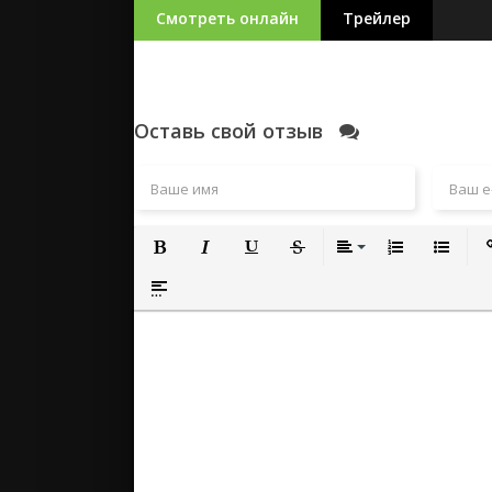
Смотреть онлайн
Трейлер
Оставь свой отзыв
Полужирный
Курсив
Подчеркнутый
Зачеркнутый
Выравнивание
Нумерованный
Маркиро
Вс
Вставка спойлера