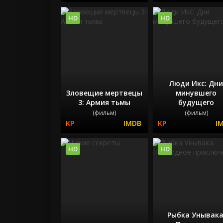
HD
HD
Люди Икс: Дн
Зловещие мертвецы
минувшего
3: Армия тьмы
будущего
(фильм)
(фильм)
HD
HD
Рыбка Унывака