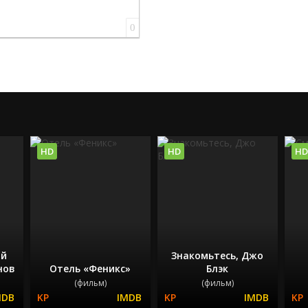
0
HD
HD
HD
ый
Знакомьтесь, Джо
нов
Отель «Феникс»
Блэк
(фильм)
(фильм)