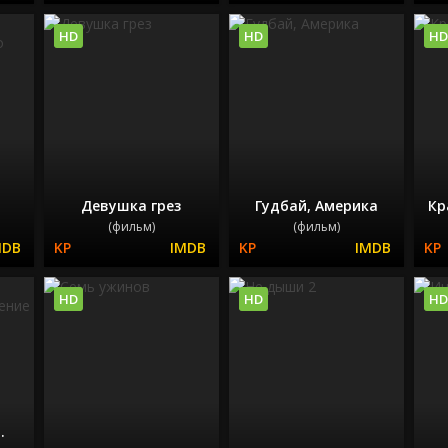
HD
HD
HD
и
Девушка грез
Гудбай, Америка
Кр
(фильм)
(фильм)
HD
HD
HD
.