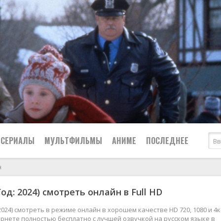
СЕРИАЛЫ
МУЛЬТФИЛЬМЫ
АНИМЕ
ПОСЛЕДНЕЕ
н
Все
Криминал
од: 2024) смотреть онлайн в Full HD
Боевики
Мелодрамы
Военные
2024
Приключения
2024) смотреть в режиме онлайн в хорошем качестве HD 720, 1080 и 4к
рнете полностью бесплатно с лучшей озвучкой на русском языке в