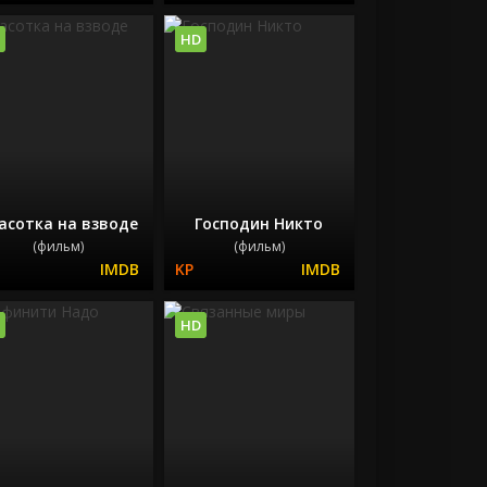
HD
асотка на взводе
Господин Никто
(фильм)
(фильм)
HD