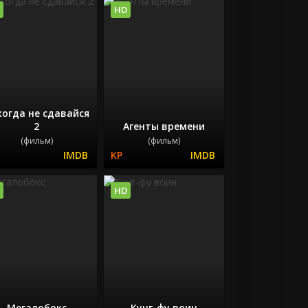
HD
когда не сдавайся
2
Агенты времени
(фильм)
(фильм)
HD
Мегалобокс
Кунг-фу воин