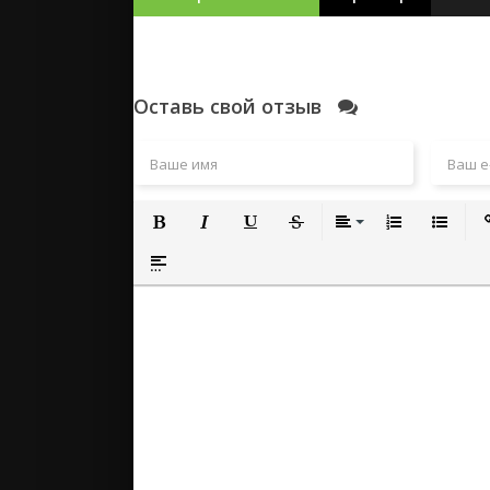
Оставь свой отзыв
Полужирный
Курсив
Подчеркнутый
Зачеркнутый
Выравнивание
Нумерованный
Маркиро
Вс
Вставка спойлера