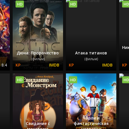
HD
HD
HD
на
Ни
и
Дюна: Пророчество
Атака титанов
(фильм)
(фильм)
8.4
HD
HD
HD
Чарли и
Свидание с
фантастическая
монстром
четверка