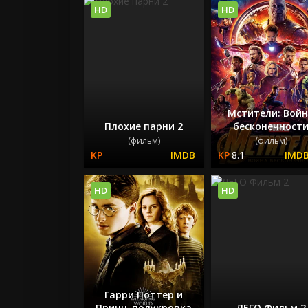
HD
HD
Мстители: Вой
Плохие парни 2
бесконечност
(фильм)
(фильм)
8.1
HD
HD
Гарри Поттер и
Принц-полукровка
ЛЕГО Фильм 2