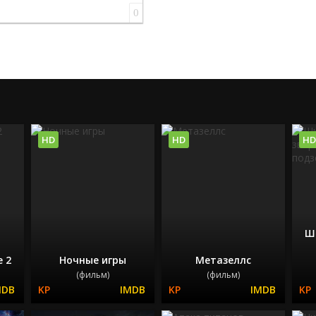
0
HD
HD
HD
Ш
 2
Ночные игры
Метазеллс
(фильм)
(фильм)