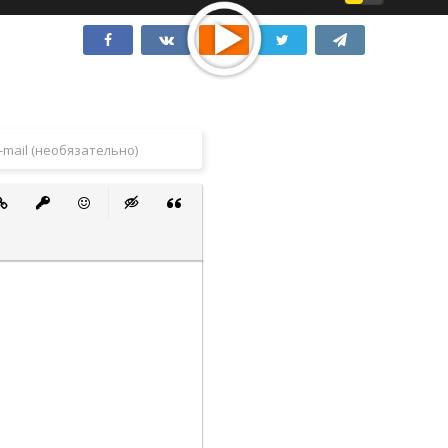
 список
ванный список
тавить ссылку
Вставить защищенную ссылку
Вставить смайлик
Вставка скрытого текста
Вставка цитаты