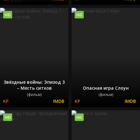
HD
HD
Звёздные войны: Эпизод 3
– Месть ситхов
Опасная игра Слоун
(фильм)
(фильм)
HD
HD