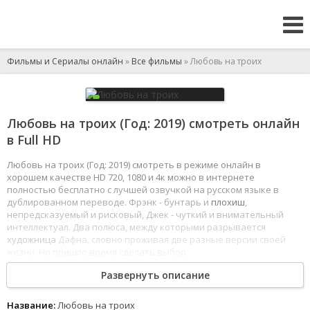
Фильмы и Сериалы онлайн
»
Все фильмы
» Любовь на троих
Любовь на троих (Год: 2019) смотреть онлайн
в Full HD
Любовь на троих (Год: 2019) смотреть в режиме онлайн в
хорошем качестве HD 720, 1080 и 4к можно в интернете
полностью бесплатно с лучшей озвучкой на русском языке в
дублированном переводе. Фрэнк - бунтарь и
плохиш
,
непредсказуемый и рисковый, Джек - чуткий и внимательный
интеллектуал. Два полюса, между которыми разрывается
художница
Дафна, словно проживая две разные версии своей
жизни. Но пришло время сделать выбор.
1
2
3
4
5
6
7
8
Развернуть описание
Название:
Любовь на троих