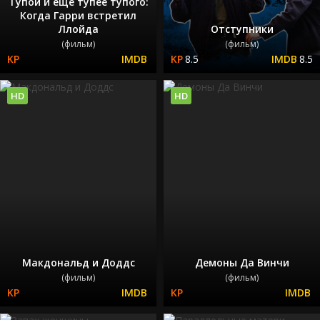
Тупой и еще тупее тупого:
Когда Гарри встретил
Ллойда
Отступники
(фильм)
(фильм)
8.5
8.5
HD
HD
Макдональд и Доддс
Демоны Да Винчи
(фильм)
(фильм)