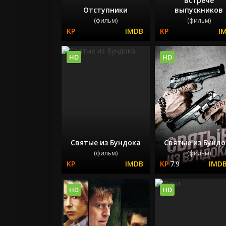
встрече
Отступники
выпускников
(фильм)
(фильм)
HD
HD
Святые из Бундока
Святые из Бундо
(фильм)
(фильм)
7.9
HD
HD