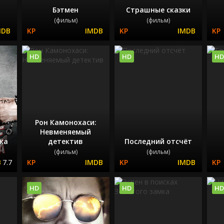
Бэтмен
Страшные сказки
(фильм)
(фильм)
HD
HD
HD
Рон Камонохаси:
Невменяемый
ка
детектив
Последний отсчёт
(фильм)
(фильм)
7.7
HD
HD
HD