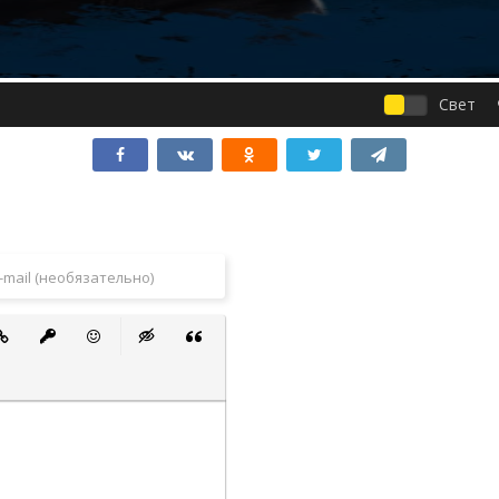
Свет
 список
ванный список
тавить ссылку
Вставить защищенную ссылку
Вставить смайлик
Вставка скрытого текста
Вставка цитаты