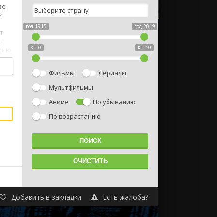
зе
к
год 1915
год 2019
т
н
КП 0
КП 10
афию
Фильмы
Сериалы
Мультфильмы
Аниме
По убыванию
По возрастанию
Добавить в закладки
Есть жалоба?