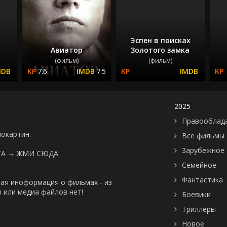
Эспен в поисках
Авиатор
Золотого замка
(фильм)
(фильм)
7.6
7.5
2025
Правооблад
нокартин.
Все фильмы
Зарубежное
ТА →
ЖМИ СЮДА
Семейное
Фантастика
ая иноформация о фильмах - из
 или медиа файлов нет!
Боевики
Триллеры
Новое