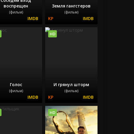
Соседям вход
воспрещен
Земля гангстеров
(фильм)
(фильм)
HD
Голос
И грянул шторм
(фильм)
(фильм)
HD