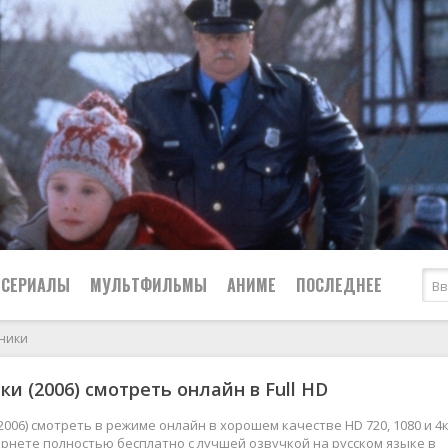
СЕРИАЛЫ
МУЛЬТФИЛЬМЫ
АНИМЕ
ПОСЛЕДНЕЕ
пники
Все
Криминал
ки (2006) смотреть онлайн в Full HD
Боевики
Мелодрамы
Военные
2024
Приключения
2006) смотреть в режиме онлайн в хорошем качестве HD 720, 1080 и 4
рнете полностью бесплатно с лучшей озвучкой на русском языке в