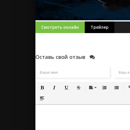
Смотреть онлайн
Трейлер
Оставь свой отзыв
Полужирный
Курсив
Подчеркнутый
Зачеркнутый
Выравнивание
Нумерованный
Маркиро
Вс
Вставка спойлера