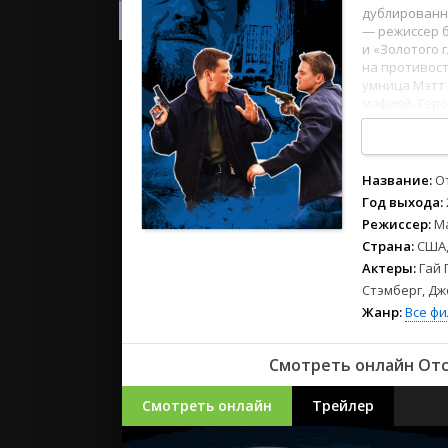
2023
дублированн
2022
— режиссер б
и «Золотого 
2021
на противост
умница Мэтт 
мафией. Гер
Русские
в качестве и
СССР
великолепн
в Бостоне.
Зарубежн
1
2
3
4
5
6
7
8
Название:
О
Год выхода:
Режиссер:
М
Страна:
США,
Актеры:
Гай 
Стэмберг, Дж
Жанр:
Все ф
Смотреть онлайн Отст
Смотреть онлайн
Трейлер