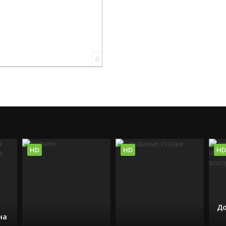
0
HD
HD
HD
До
на