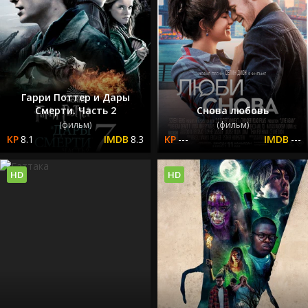
Гарри Поттер и Дары
Смерти. Часть 2
Снова любовь
(фильм)
(фильм)
8.1
8.3
---
---
HD
HD