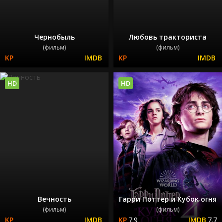
Чернобыль
Любовь тракториста
(фильм)
(фильм)
HD
HD
Вечность
Гарри Поттер и Кубок огня
(фильм)
(фильм)
7.9
7.7