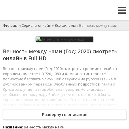
Фильмы и Сериалы онлайн
»
Все фильмы
» Вечность между нами
Вечность между нами (Год: 2020) смотреть
онлайн в Full HD
Вечность между нами (Год: 2020) смотреть в режиме онлайн в
хорошем качестве HD 720, 1080 и 4к можно в интернете
полностью бесплатно с лучшей озвучкой на русском языке в
дублированном переводе. Влюбленных
подростков
Райли и
Криса разлучает автомобильная авария. Но благодаря
необыкновенному дару Райли, у нее есть шанс хотя бы на
короткое время вернуть любимого. Отпустить того, кто тебе
дорог, или быть вместе, несмотря на смертельную опасность, -
непростой
выбор для настоящей любви.
Развернуть описание
1
2
3
4
5
6
7
8
Название:
Вечность между нами