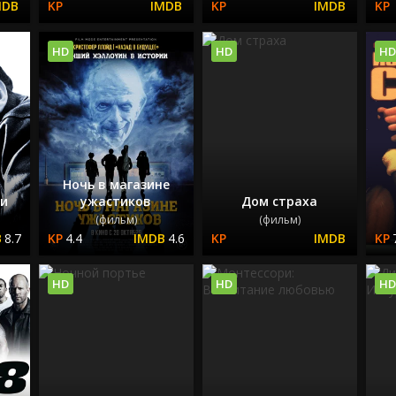
HD
HD
HD
Ночь в магазине
ки
ужастиков
Дом страха
(фильм)
(фильм)
8.7
4.4
4.6
HD
HD
HD