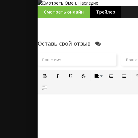
Смотреть онлайн
Трейлер
Оставь свой отзыв
Полужирный
Курсив
Подчеркнутый
Зачеркнутый
Выравнивание
Нумерованный
Маркиро
Вс
Вставка спойлера