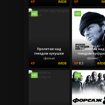
HD
HD
Пролетая над
Пролетая над
гнездом кукушки
гнездом кукуш
(фильм)
(фильм)
8.5
HD
HD