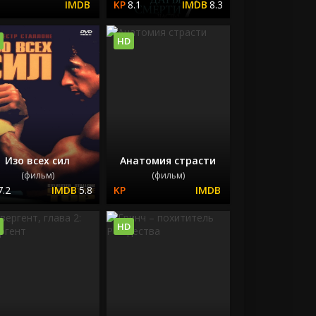
8.1
8.3
HD
Изо всех сил
Анатомия страсти
(фильм)
(фильм)
7.2
5.8
HD