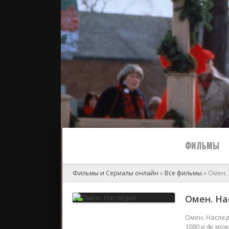
ФИЛЬМЫ
Фильмы и Сериалы онлайн
»
Все фильмы
» Омен.
Все
Омен. На
2024
Омен. Наслед
1080 и 4к мо