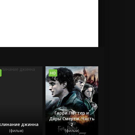
HD
Гарри Поттер и
Дары Смерти. Часть
клинание джинна
2
(фильм)
(фильм)