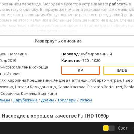
Детективы
2023
Семейные
лированном переводе. Молодая медсестра устраивается
работать
в
Детские
2022
Спорт
 в детскую клинику. В первую же ночь она знакомится там с мальчи
время зовет свою маму. Она успокаивает его, но на следующий день
Драмы
2021
Триллеры
кроме неё этого мальчика в больнице больше никто не видел. Стены 
Комедии
Ужасы
нят мрачные тайны, и уже совсем скоро эти тайны грозят обернутьс
асностью всем, кто
находится
в клинике.
Русские
Фантастика
СССР
Фэнтези
Развернуть описание
ые
Зарубежные
мен. Наследие
Перевод:
Дублированный
Фильмы из соцетей
Год: 2019
Качество:
720 - 1080
ежиссер: Милена Кокоцца
на: Италия
лях: Каролина Крешентини, Андреа Латтанци, Роберто Читран, Пьер
оккьо, Натали Кальдонаццо, Карла Кассола, Riccardo Bortoluzzi, Paol
е Сервилло, Камилла Бьянкини
ильмы
/
Зарубежные
/
Драмы
/
Триллеры
/
Ужасы
Наследие в хорошем качестве Full HD 1080p
Свет