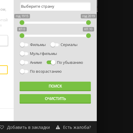
ком,
год 1915
год 2019
этой
я
КП 0
КП 10
Фильмы
Сериалы
Мультфильмы
Аниме
По убыванию
По возрастанию
a
Добавить в закладки
Есть жалоба?