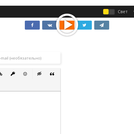
Свет
 список
ванный список
тавить ссылку
Вставить защищенную ссылку
Вставить смайлик
Вставка скрытого текста
Вставка цитаты