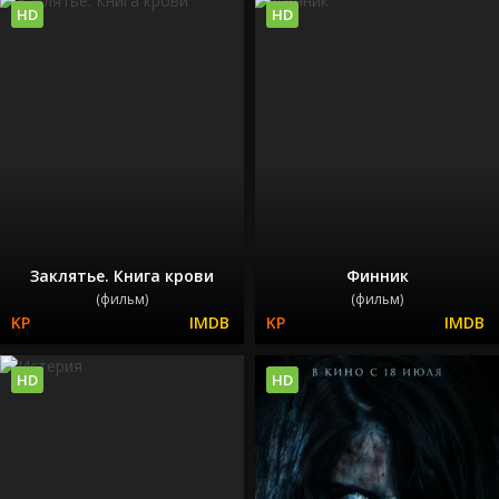
HD
HD
Заклятье. Книга крови
Финник
(фильм)
(фильм)
HD
HD