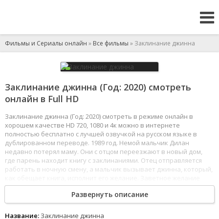
Фильмы и Сериалы онлайн
»
Все фильмы
» Заклинание джинна
Заклинание джинна (Год: 2020) смотреть
онлайн в Full HD
Заклинание джинна (Год: 2020) смотреть в режиме онлайн в
хорошем качестве HD 720, 1080 и 4к можно в интернете
полностью бесплатно с лучшей озвучкой на русском языке в
дублированном переводе. 1989 год. Немой мальчик Дилан
недавно потерял маму. Они с отцом переезжают в новый дом,
где парень находит книгу с заклинаниями. Отец отправляется
работать в ночную смену, а мальчик вызывает джинна, который,
как обещает книга, исполнит его желание. Заветное желание
Дилана не исполняется, зато вскоре в доме начинают
Развернуть описание
происходить странные события.
1
2
3
4
5
6
7
8
Название:
Заклинание джинна