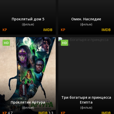
Проклятый дом 5
Омен. Наследие
(фильм)
(фильм)
HD
HD
Три богатыря и принцесса
Проклятие Артура
Египта
(фильм)
(фильм)
4.7
3.3