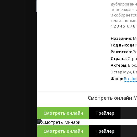
2023
дублированно
2022
переезжает и
и собирается
2021
семье новые 
1
2
3
4
5
6
7
8
Русские
Название:
М
СССР
Год выхода:
Зарубежн
Режиссер:
Ре
Страна:
Стра
Актеры:
В ро
Эстер Мун, Б
Жанр:
Все ф
Смотреть онлайн Ми
Смотреть онлайн
Трейлер
Смотреть онлайн
Трейлер