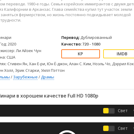
Детективы
2023
Семейные
м переводе. 1980-е годы. Семья корейских иммигрантов с двумя де
Детские
2022
Спорт
з Калифорнии в Арканзас. Глава семейства купил тут участок земли
 заняться фермерством, но жизнь постоянно подкидывает молодой
Драмы
2021
Триллеры
трудности.
Комедии
Ужасы
Русские
Фантастика
инари
Перевод:
Дублированный
СССР
Фэнтези
Год: 2020
Качество:
720 - 1080
ые
Зарубежные
жиссер: Ли Айзек Чун
Фильмы из соцетей
на: США
лях: Стивен Ян, Хан Е-ри, Юн Ё-джон, Алан С. Ким, Ноэль Чо, Дэррил Кок
ен Холл, Эрик Старки, Уилл Пэттон
ильмы
/
Зарубежные
/
Драмы
нари в хорошем качестве Full HD 1080p
Свет
Свет