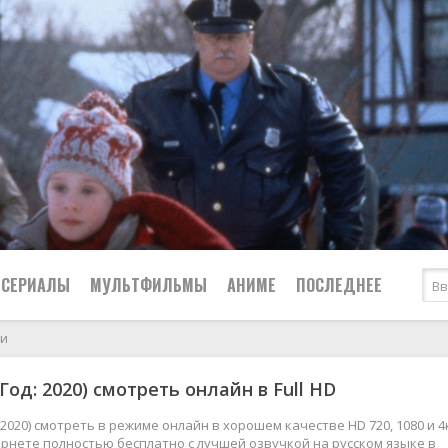
СЕРИАЛЫ
МУЛЬТФИЛЬМЫ
АНИМЕ
ПОСЛЕДНЕЕ
ри
Все
Криминал
Год: 2020) смотреть онлайн в Full HD
Боевики
Мелодрамы
Военные
2024
Приключения
 2020) смотреть в режиме онлайн в хорошем качестве HD 720, 1080 и 4
рнете полностью бесплатно с лучшей озвучкой на русском языке в