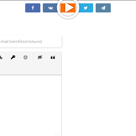
 список
ванный список
тавить ссылку
Вставить защищенную ссылку
Вставить смайлик
Вставка скрытого текста
Вставка цитаты