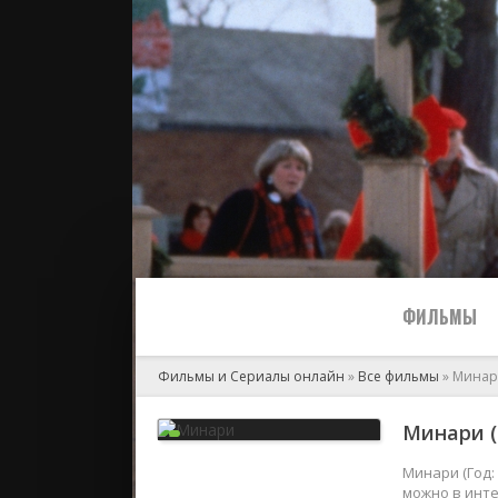
ФИЛЬМЫ
Фильмы и Сериалы онлайн
»
Все фильмы
» Мина
Все
Минари (
2024
Минари (Год:
можно в инте