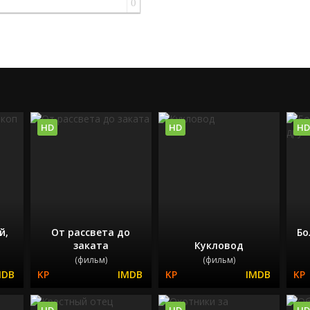
0
HD
HD
HD
й,
От рассвета до
Бо
заката
Кукловод
(фильм)
(фильм)
HD
HD
HD