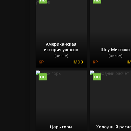
Американская
история ужасов
Шоу Мистико
(фильм)
(фильм)
HD
HD
Царь горы
Холодный расч