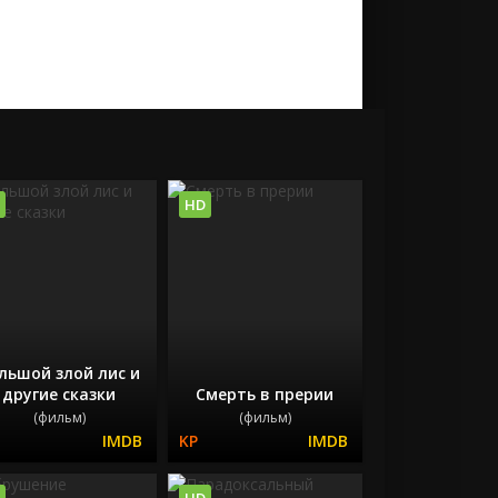
HD
льшой злой лис и
другие сказки
Смерть в прерии
(фильм)
(фильм)
HD