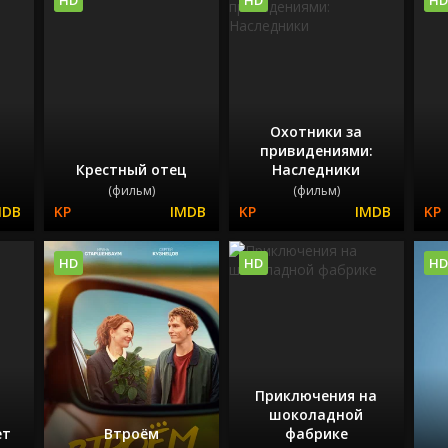
Охотники за
привидениями:
Крестный отец
Наследники
(фильм)
(фильм)
HD
HD
HD
Приключения на
шоколадной
ет
Втроём
фабрике