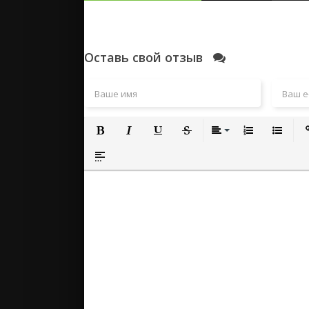
Оставь свой отзыв
Полужирный
Курсив
Подчеркнутый
Зачеркнутый
Выравнивание
Нумерованный
Маркиро
Вс
Вставка спойлера