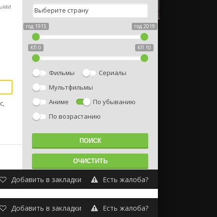
тьми
год 1915
год 2019
КП 0
КП 10
Фильмы
Сериалы
Мультфильмы
Аниме
По убыванию
с,
По возрастанию
Добавить в закладки
Есть жалоба?
Добавить в закладки
Есть жалоба?