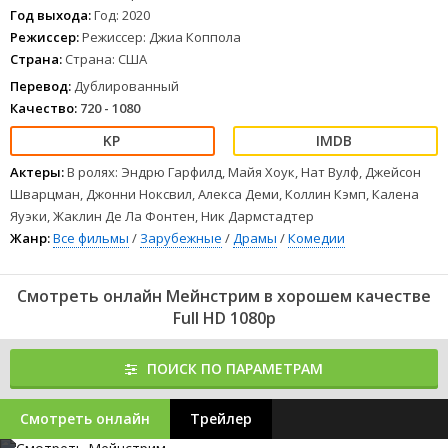
невероятно популярным.
Год выхода:
Год: 2020
1
2
3
4
5
6
7
8
Режиссер:
Режиссер: Джиа Коппола
Страна:
Страна: США
Перевод:
Дублированный
Качество:
720 - 1080
Актеры:
В ролях: Эндрю Гарфилд, Майя Хоук, Нат Вулф, Джейсон
Шварцман, Джонни Ноксвил, Алекса Деми, Коллин Кэмп, Калена
Яуэки, Жаклин Де Ла Фонтен, Ник Дармстадтер
Жанр:
Все фильмы
/
Зарубежные
/
Драмы
/
Комедии
Смотреть онлайн Мейнстрим в хорошем качестве
Full HD 1080p
ПОИСК ПО ПАРАМЕТРАМ
Смотреть онлайн
Трейлер