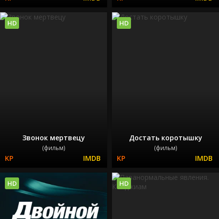
HD
HD
Звонок мертвецу
Достать коротышку
(фильм)
(фильм)
HD
HD