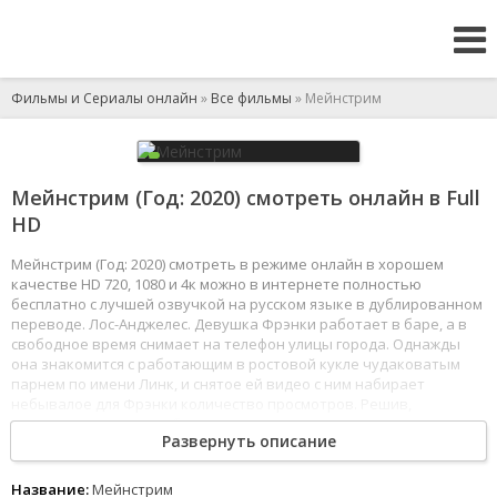
Фильмы и Сериалы онлайн
»
Все фильмы
» Мейнстрим
Мейнстрим (Год: 2020) смотреть онлайн в Full
HD
Мейнстрим (Год: 2020) смотреть в режиме онлайн в хорошем
качестве HD 720, 1080 и 4к можно в интернете полностью
бесплатно с лучшей озвучкой на русском языке в дублированном
переводе. Лос-Анджелес. Девушка Фрэнки работает в баре, а в
свободное время снимает на телефон улицы города. Однажды
она знакомится с работающим в ростовой кукле чудаковатым
парнем по имени Линк, и снятое ей видео с ним набирает
небывалое для Фрэнки количество просмотров. Решив,
что нашла кого-то необыкновенного, девушка уговаривает
Развернуть описание
нового знакомого чаще встречаться и делать совместные видео.
В качестве автора текстов к ним присоединяется бывший
коллега по работе в баре, и внезапно их видеоблог становится
Название:
Мейнстрим