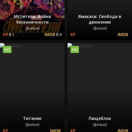
Мстители: Война
Ямакаси: Свобода в
бесконечности
движении
(фильм)
(фильм)
8.1
8.4
HD
HD
Титаник
Пищеблок
(фильм)
(фильм)