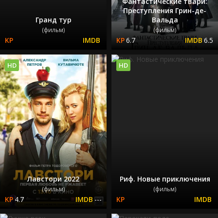
Фантастические твари:
Преступления Грин-де-
Гранд тур
Вальда
(фильм)
(фильм)
6.7
6.5
HD
HD
Лавстори 2022
Риф. Новые приключения
(фильм)
(фильм)
4.7
---