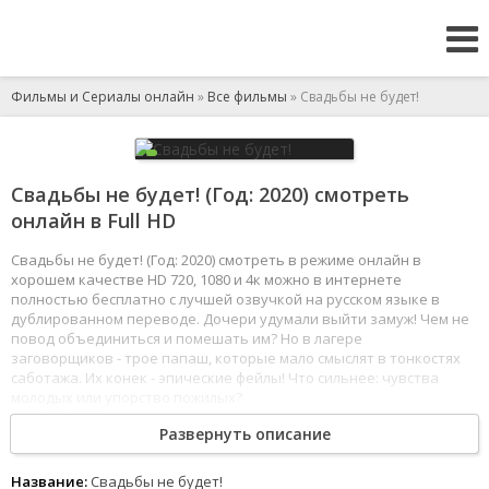
Фильмы и Сериалы онлайн
»
Все фильмы
» Свадьбы не будет!
Свадьбы не будет! (Год: 2020) смотреть
онлайн в Full HD
Свадьбы не будет! (Год: 2020) смотреть в режиме онлайн в
хорошем качестве HD 720, 1080 и 4к можно в интернете
полностью бесплатно с лучшей озвучкой на русском языке в
дублированном переводе. Дочери удумали выйти замуж! Чем не
повод объединиться и помешать им? Но в лагере
заговорщиков - трое папаш, которые мало смыслят в тонкостях
саботажа. Их конек - эпические фейлы! Что сильнее: чувства
молодых или упорство пожилых?
1
2
3
4
5
6
7
8
Развернуть описание
Название:
Свадьбы не будет!