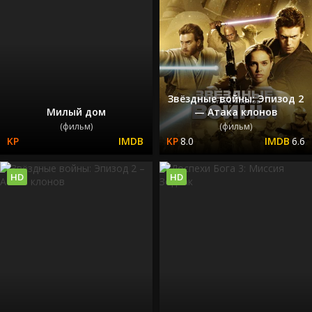
Звёздные войны: Эпизод 2
Милый дом
— Атака клонов
(фильм)
(фильм)
8.0
6.6
HD
HD