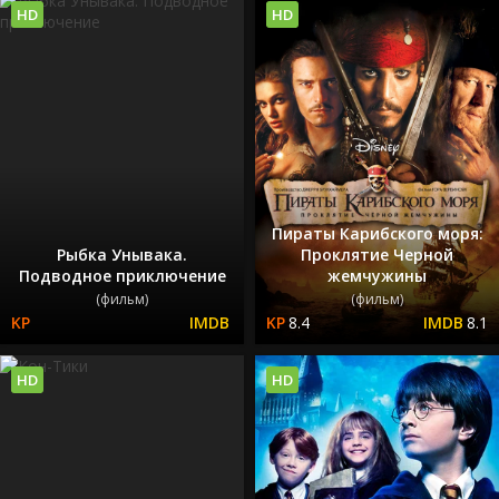
HD
HD
Пираты Карибского моря:
Рыбка Унывака.
Проклятие Черной
Подводное приключение
жемчужины
(фильм)
(фильм)
8.4
8.1
HD
HD