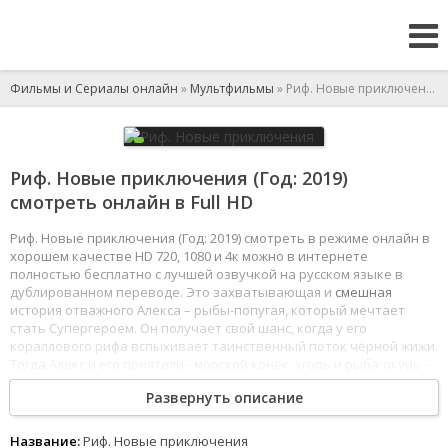
Фильмы и Сериалы онлайн
»
Мультфильмы
» Риф. Новые приключения
Риф. Новые приключения (Год: 2019)
смотреть онлайн в Full HD
Риф. Новые приключения (Год: 2019) смотреть в режиме онлайн в
хорошем качестве HD 720, 1080 и 4к можно в интернете
полностью бесплатно с лучшей озвучкой на русском языке в
дублированном переводе. Это захватывающая и
смешная
история отважного Алекса – рыбы-попугая, который мечтает
стать Супергероем. Он получает свой шанс, когда у его
кораллового рифа вспыхивает таинственный поток чёрной жижи.
Тогда Алекс и его приятели - морской конек, угорь и рыба-окунь -
уплывают
, чтобы противостоять угрозе и спасти свой дом, они
Развернуть описание
сталкиваются с затонувшим кораблем со скрытыми
сокровищами, заброшенным самолетом, злыми акулами и
подводным вулканом.
Название:
Риф. Новые приключения