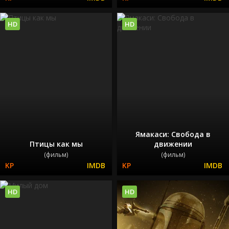
HD
HD
Ямакаси: Свобода в
Птицы как мы
движении
(фильм)
(фильм)
HD
HD