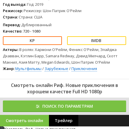
1
2
3
4
5
6
7
8
Год выхода:
Год: 2019
Режиссер:
Режиссер: Шон Патрик О'Рейли
Страна:
Страна: США
Перевод:
Дублированный
Качество:
720 - 1080
Актеры:
В ролях: Хармони О'Рейли, Феникс О'Рейли, Элайджа
Дхавван, Кэтлин Барр, Samara Redway, Дэвид Милчард, Скотт
Макнил, Азия Матту, Megan Edwards, Шон Патрик О'Рейли
Жанр:
Мультфильмы
/
Зарубежные
/
Приключения
Смотреть онлайн Риф. Новые приключения в
хорошем качестве Full HD 1080p
ПОИСК ПО ПАРАМЕТРАМ
Смотреть онлайн
Трейлер