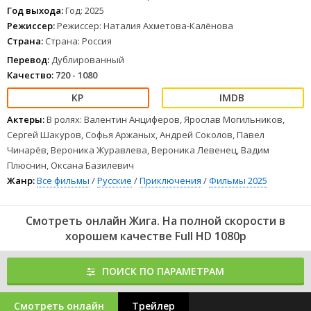
приз. Погружаясь в яркий мир дрифта и в историю деда-
Год выхода:
Год: 2025
конструктора, Лёша делает ставку на себя.
Режиссер:
Режиссер: Наталия Ахметова-Калёнова
1
2
3
4
5
6
7
8
Страна:
Страна: Россия
Перевод:
Дублированный
Качество:
720 - 1080
Актеры:
В ролях: Валентин Анциферов, Ярослав Могильников,
Сергей Шакуров, Софья Аржаных, Андрей Соколов, Павел
Чинарёв, Вероника Журавлева, Вероника Левенец, Вадим
Плюснин, Оксана Базилевич
Жанр:
Все фильмы
/
Русские
/
Приключения
/
Фильмы 2025
Смотреть онлайн Жига. На полной скорости в
хорошем качестве Full HD 1080p
ПОИСК ПО ПАРАМЕТРАМ
Смотреть онлайн
Трейлер