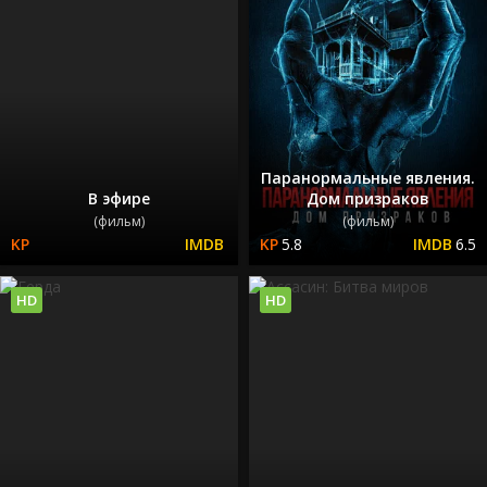
Паранормальные явления.
В эфире
Дом призраков
(фильм)
(фильм)
5.8
6.5
HD
HD