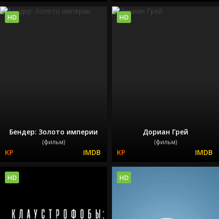
HD
HD
Бендер: Золото империи
Дориан Грей
(фильм)
(фильм)
HD
HD