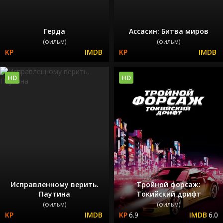
Герда
Ассасин: Битва миров
(фильм)
(фильм)
HD
HD
Исправленному верить.
Тройной форсаж:
Паутина
Токийский дрифт
(фильм)
(фильм)
6.9
6.0