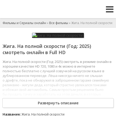
Фильмы и Сериалы онлайн
»
Все фильмы
» Жига. На полной скорости
Жига. На полной скорости (Год: 2025)
смотреть онлайн в Full HD
Жига. На полной скорости (Год: 2025) смотреть в режиме онлайн в
хорошем качестве HD 720, 1080 и 4к можно в интернете
полностью бесплатно с лучшей озвучкой на русском языке в
дублированном переводе. Лёша никогда ничего не слышал
о дрифте, пока не обнаружил в заброшенном гараже семейную
реликвию - жигули деда, который страстно увлекался гонками
и обожал свой автомобиль. Самым простым решением было
бы продать тачку и заработать на этом деньги, в которых
именно в этот момент так нуждается его семья. Но на пути
Развернуть описание
молодого человека возникает популярный блогер Шкурный,
который предлагает сделку: Лёша должен проиграть звезде
гонку на жигулях в прямом эфире и получить за это денежный
Название:
Жига. На полной скорости