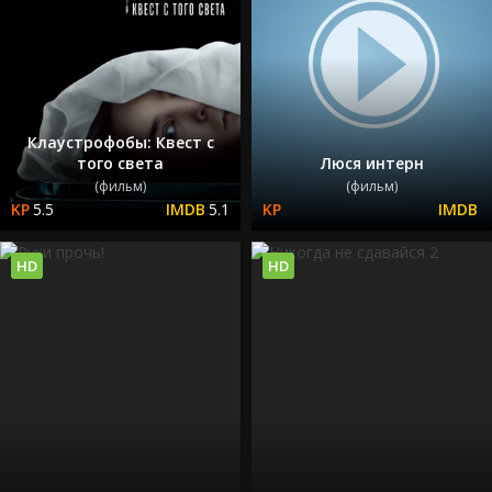
Клаустрофобы: Квест с
того света
Люся интерн
(фильм)
(фильм)
5.5
5.1
HD
HD