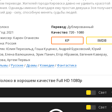
Детективы
2023
Семейные
ом переводе. Жителей города Кировска давно не удивить красотой
Детские
2022
Спорт
яния. Однажды именно благодаря ему простая девушка Зоя получае
ий дар - силу, способную менять судьбы людей.
Драмы
2021
Триллеры
Комедии
Ужасы
Русские
Фантастика
олоко
Перевод:
Дублированный
Год: 2021
Качество:
720 - 1080
СССР
Фэнтези
ежиссер: Карен Оганесян
ые
Зарубежные
на: Россия
Фильмы из соцетей
лях: Юлия Пересильд, Гоша Куценко, Андрей Бурковский, Юрий
в, Елена Валюшкина, Эрик Панич, Егор Абрамов, Евгения Каверау,
ова, Артем Первых
ильмы
/
Русские
/
Драмы
/
Комедии
/
Фантастика
локо в хорошем качестве Full HD 1080p
Свет
Свет