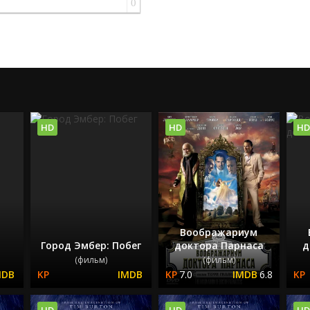
0
HD
HD
HD
Воображариум
а
Город Эмбер: Побег
доктора Парнаса
д
(фильм)
(фильм)
7.0
6.8
HD
HD
HD