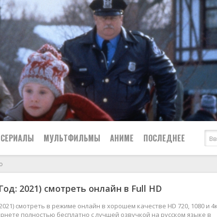
СЕРИАЛЫ
МУЛЬТФИЛЬМЫ
АНИМЕ
ПОСЛЕДНЕЕ
о
Все
Криминал
од: 2021) смотреть онлайн в Full HD
Боевики
Мелодрамы
Военные
2024
Приключения
 2021) смотреть в режиме онлайн в хорошем качестве HD 720, 1080 и 4
рнете полностью бесплатно с лучшей озвучкой на русском языке в