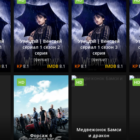
ей
Уэнсдэй | Венсдей
Уэнсдэй | Венсдей
У
1
сериал 1 сезон 2
сериал 1 сезон 3
серия
серия
(фильм)
(фильм)
8.1
8.1
8.1
8.1
8.1
HD
HD
HD
Медвежонок Бамси
Форсаж 6
и дракон