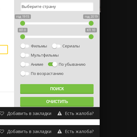
т
год 1915
год 2019
КП 0
КП 10
Фильмы
Сериалы
Мультфильмы
Аниме
По убыванию
По возрастанию
Добавить в закладки
Есть жалоба?
Добавить в закладки
Есть жалоба?