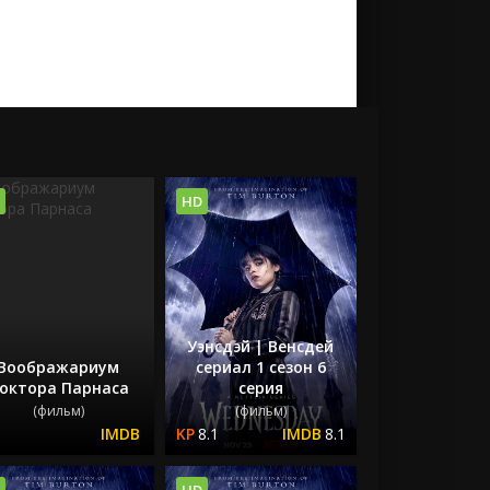
HD
Уэнсдэй | Венсдей
Воображариум
сериал 1 сезон 6
октора Парнаса
серия
(фильм)
(фильм)
8.1
8.1
HD