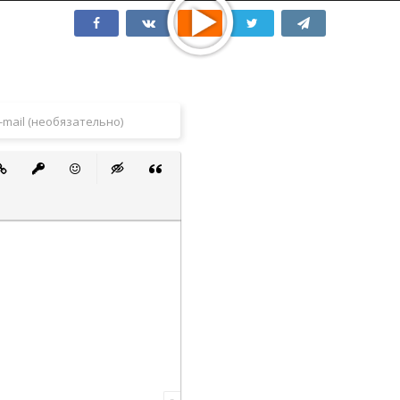
 список
ванный список
тавить ссылку
Вставить защищенную ссылку
Вставить смайлик
Вставка скрытого текста
Вставка цитаты