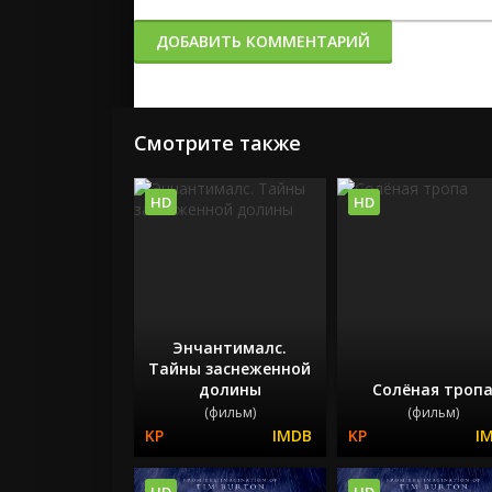
ДОБАВИТЬ КОММЕНТАРИЙ
Смотрите также
HD
HD
Энчантималс.
Тайны заснеженной
долины
Солёная троп
(фильм)
(фильм)
HD
HD