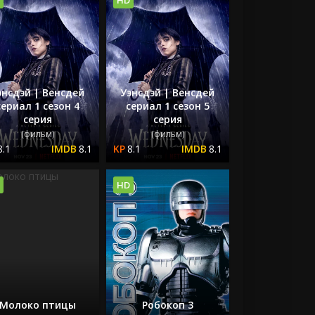
энсдэй | Венсдей
Уэнсдэй | Венсдей
сериал 1 сезон 4
сериал 1 сезон 5
серия
серия
(фильм)
(фильм)
8.1
8.1
8.1
8.1
HD
Молоко птицы
Робокоп 3