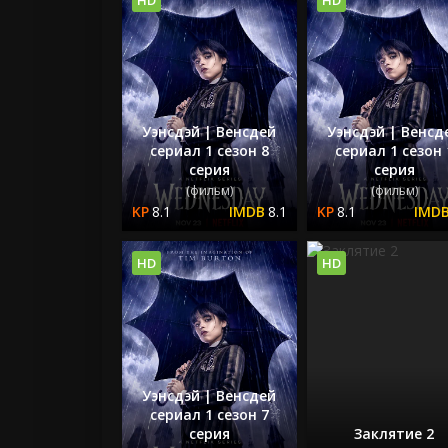
Уэнсдэй | Венсдей
Уэнсдэй | Венсд
сериал 1 сезон 8
сериал 1 сезон 
серия
серия
(фильм)
(фильм)
8.1
8.1
8.1
HD
HD
Уэнсдэй | Венсдей
сериал 1 сезон 7
серия
Заклятие 2