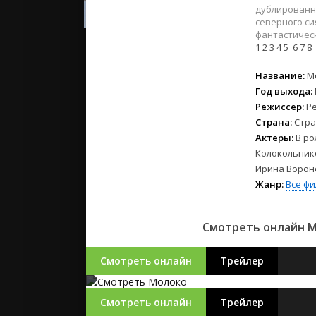
2023
дублированн
2022
северного си
фантастическ
2021
1
2
3
4
5
6
7
8
Русские
Название:
М
Год выхода:
СССР
Режиссер:
Р
Зарубежн
Страна:
Стра
Актеры:
В ро
Колокольнико
Ирина Ворон
Жанр:
Все ф
Смотреть онлайн Мо
Смотреть онлайн
Трейлер
Смотреть онлайн
Трейлер