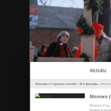
ФИЛЬМЫ
Фильмы и Сериалы онлайн
»
Все фильмы
» Молок
Все
Молоко (Г
2024
Молоко (Год:
можно в инте