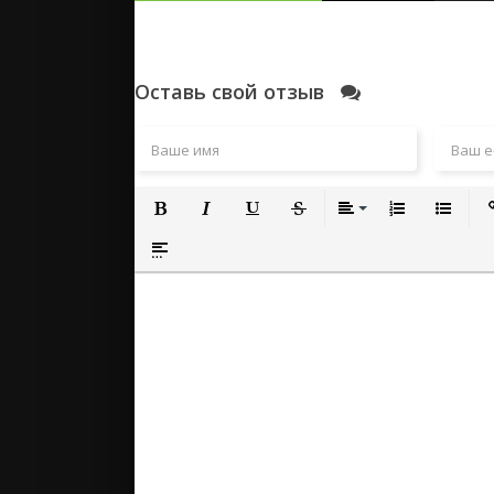
Оставь свой отзыв
Полужирный
Курсив
Подчеркнутый
Зачеркнутый
Выравнивание
Нумерованный
Маркиро
Вс
Вставка спойлера