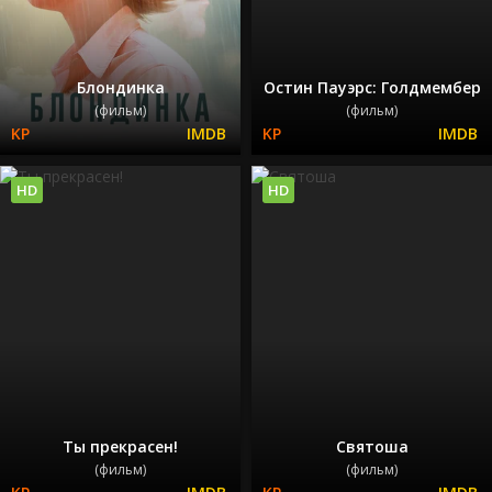
Блондинка
Остин Пауэрс: Голдмембер
(фильм)
(фильм)
HD
HD
Ты прекрасен!
Святоша
(фильм)
(фильм)