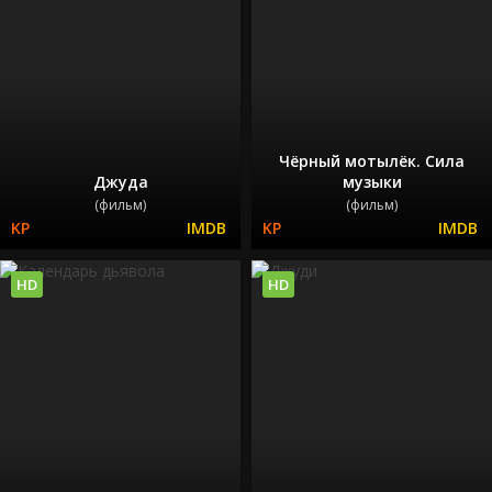
Чёрный мотылёк. Сила
Джуда
музыки
(фильм)
(фильм)
HD
HD