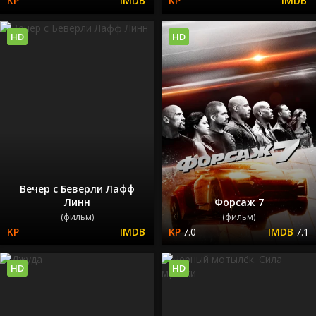
HD
HD
Вечер с Беверли Лафф
Линн
Форсаж 7
(фильм)
(фильм)
7.0
7.1
HD
HD