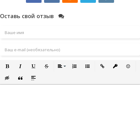
Оставь свой отзыв
Полужирный
Курсив
Подчеркнутый
Зачеркнутый
Выравнивание
Нумерованный список
Маркированный список
Вставить ссылку
Вставить за
Встави
Вставка скрытого текста
Вставка цитаты
Вставка спойлера