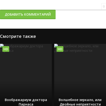
0
ДОБАВИТЬ КОММЕНТАРИЙ
Смотрите также
HD
HD
Воображариум доктора
Волшебное зеркало, или
Парнаса
Двойные неприятности