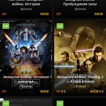
войны. Истории
Пробуждение силы
(фильм)
(фильм)
HD
HD
Звездные войны: Опорная
Звёздные войны: Эпизод 2
команда
— Атака клонов
(фильм)
(фильм)
8.0
6.6
HD
HD