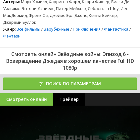
Актеры:
Марк Хэмилл, Харрисон Форд, Кэрри Фишер, Билли Ди
Уильямс, Энтони Дэниелс, Питер Мейхью, Себастьян Шоу, Иен
МакДермид, Фрэнк Оз, Джеймс Эрл Джонс, Кенни Бейкер,
Джереми Буллок
Жанр:
Все фильмы
/
Зарубежные
/
Приключения
/
Фантастика
/
Фэнтези
Смотреть онлайн Звёздные войны: Эпизод 6 -
Возвращение Джедая в хорошем качестве Full HD
1080p
ПОИСК ПО ПАРАМЕТРАМ
Смотреть онлайн
Трейлер