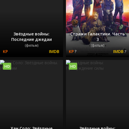
Звёздные войны:
Стражи Галактики. Часть
Последние джедаи
3
(фильм)
(фильм)
?
?
HD
HD
Хан Соло: Звёздные
Звёздные войны: