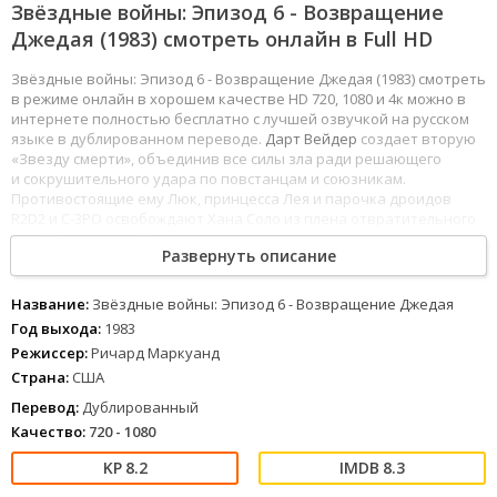
Звёздные войны: Эпизод 6 - Возвращение
Джедая (1983) смотреть онлайн в Full HD
Звёздные войны: Эпизод 6 - Возвращение Джедая (1983) смотреть
в режиме онлайн в хорошем качестве HD 720, 1080 и 4к можно в
интернете полностью бесплатно с лучшей озвучкой на русском
языке в дублированном переводе.
Дарт Вейдер
создает вторую
«Звезду смерти», объединив все силы зла ради решающего
и сокрушительного удара по повстанцам и союзникам.
Противостоящие ему Люк, принцесса Лея и парочка дроидов
R2D2 и C-3PO освобождают Хана Соло из плена отвратительного
Джаббы Хатта
. Собравшись вместе, отважные герои совершают
Развернуть описание
атаку на Имперский флот, пытаясь уничтожить
«Звезду смерти»
.
От группы смельчаков зависит судьба Галактики.
1
2
3
4
5
6
7
8
Название:
Звёздные войны: Эпизод 6 - Возвращение Джедая
Год выхода:
1983
Режиссер:
Ричард Маркуанд
Страна:
США
Перевод:
Дублированный
Качество:
720 - 1080
8.2
8.3