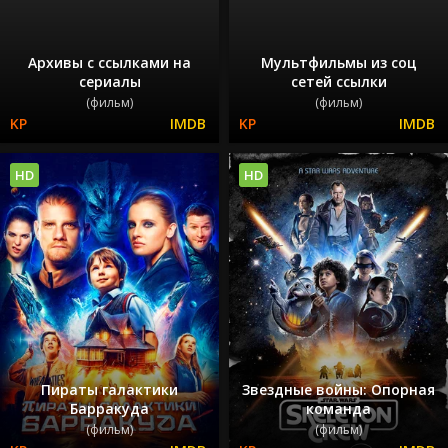
Архивы с ссылками на
Мультфильмы из соц
сериалы
сетей ссылки
(фильм)
(фильм)
HD
HD
Пираты галактики
Звездные войны: Опорная
Барракуда
команда
(фильм)
(фильм)