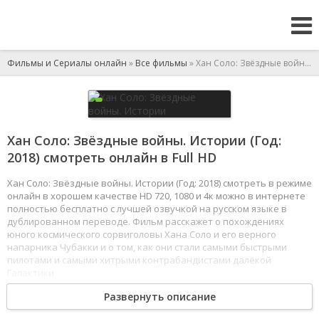
Фильмы и Сериалы онлайн
»
Все фильмы
» Хан Соло: Звёздные войны. Истории
Хан Соло: Звёздные войны. Истории (Год:
2018) смотреть онлайн в Full HD
Хан Соло: Звёздные войны. Истории (Год: 2018) смотреть в режиме
онлайн в хорошем качестве HD 720, 1080 и 4к можно в интернете
полностью бесплатно с лучшей озвучкой на русском языке в
дублированном переводе. Фильм расскажет о похождениях
юного космического сорвиголовы Хана Соло и его верного
напарника Чубакки и о том, как они стали самыми быстрыми
пилотами и самыми хитрыми контрабандистами далёкой
Галактики.
1
2
3
4
5
6
7
8
Развернуть описание