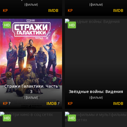
(фильм)
(фильм)
HD
HD
Стражи Галактики. Часть
3
Звёздные войны: Видения
(фильм)
(фильм)
?
?
HD
HD