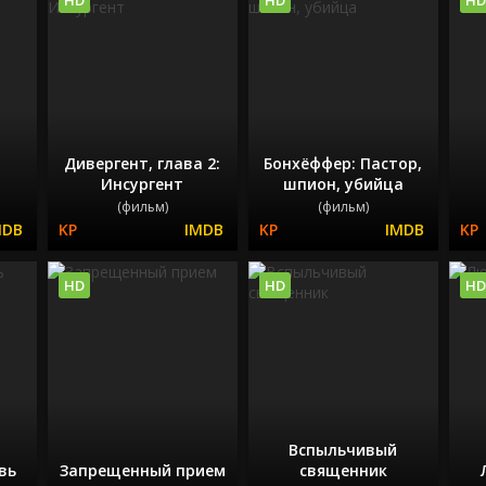
Дивергент, глава 2:
Бонхёффер: Пастор,
Инсургент
шпион, убийца
(фильм)
(фильм)
HD
HD
HD
Вспыльчивый
вь
Запрещенный прием
священник