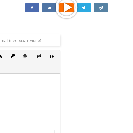
 список
ванный список
тавить ссылку
Вставить защищенную ссылку
Вставить смайлик
Вставка скрытого текста
Вставка цитаты