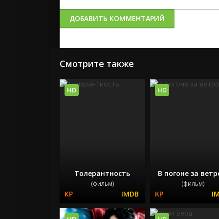
ДОБАВИТЬ КОММЕНТАРИЙ
Смотрите также
HD
HD
Толерантность
В погоне за вет
(фильм)
(фильм)
HD
HD