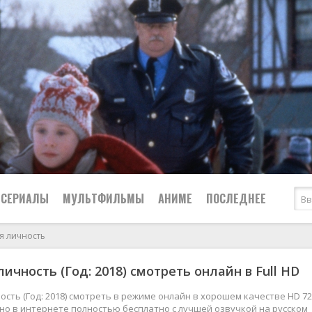
СЕРИАЛЫ
МУЛЬТФИЛЬМЫ
АНИМЕ
ПОСЛЕДНЕЕ
я личность
Все
Криминал
ичность (Год: 2018) смотреть онлайн в Full HD
Боевики
Мелодрамы
Военные
2024
Приключения
ость (Год: 2018) смотреть в режиме онлайн в хорошем качестве HD 72
жно в интернете полностью бесплатно с лучшей озвучкой на русском