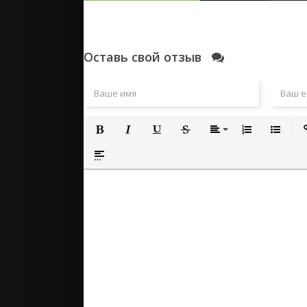
Оставь свой отзыв
Полужирный
Курсив
Подчеркнутый
Зачеркнутый
Выравнивание
Нумерованный
Маркиро
Вс
Вставка спойлера