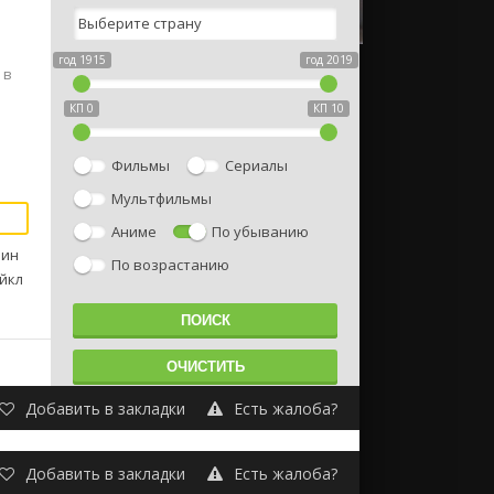
год 1915
год 2019
 в
КП 0
КП 10
Фильмы
Сериалы
Мультфильмы
Аниме
По убыванию
лин
По возрастанию
айкл
Добавить в закладки
Есть жалоба?
Добавить в закладки
Есть жалоба?