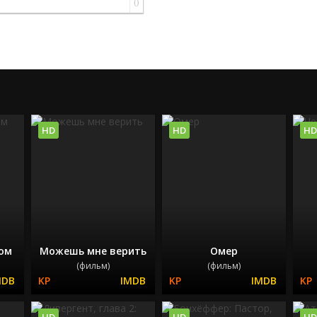
0
HD
HD
HD
ром
Можешь мне верить
Омер
(фильм)
(фильм)
HD
HD
HD