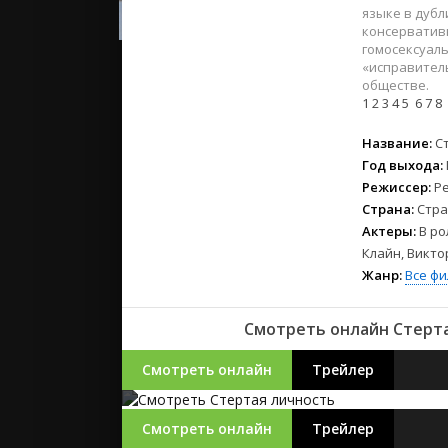
2023
языке в дубл
2022
консерватив
гомосексуаль
2021
«исправитель
обществе.
1
2
3
4
5
6
7
8
Русские
СССР
Название:
С
Зарубежн
Год выхода:
Режиссер:
Р
Страна:
Стра
Актеры:
В ро
Клайн, Викто
Жанр:
Все ф
Смотреть онлайн Стертая
Смотреть онлайн
Трейлер
Смотреть онлайн
Трейлер