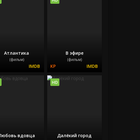
Атлантика
В эфире
(фильм)
(фильм)
HD
Любовь вдовца
Далёкий город