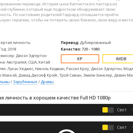
Детективы
2023
Семейные
ированном переводе. История сына баптистского пастора из
Детские
2022
Спорт
ной глубинки, который ещё подростком обнаруживает свою
ность. По настоянию родителей Гаррард соглашается пройти
Драмы
2021
Триллеры
ную» терапию, чтобы не потерять своих близких, свою веру и место
Комедии
Ужасы
Русские
Фантастика
СССР
Фэнтези
тертая личность
Перевод:
Дублированный
ые
Зарубежные
Год: 2018
Качество:
720 - 1080
Фильмы из соцетей
ежиссер: Джоэл Эдгертон
на: Австралия, США, Китай
лях: Лукас Хеджес, Николь Кидман, Рассел Кроу, Джоэл Эдгертон, Мэд
р Маккэй, Дэвид Джозеф Крэйг, Трой Сиван, Эмили Хинклер, Девин М
ильмы
/
Зарубежные
/
Драмы
 личность в хорошем качестве Full HD 1080p
Свет
Свет