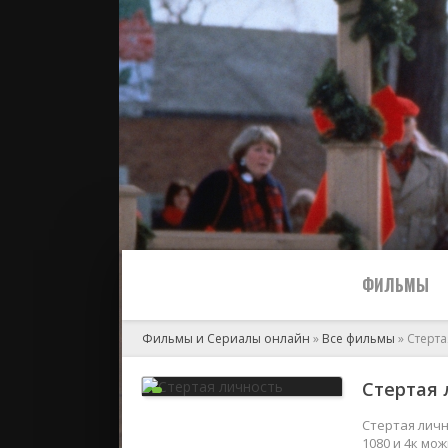
ФИЛЬМЫ
Фильмы и Сериалы онлайн
»
Все фильмы
» Стерта
Все
Стертая л
2024
Стертая личн
1080 и 4к мо