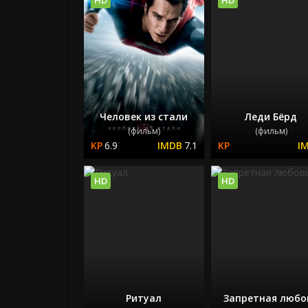
Человек из стали
Леди Бёрд
(фильм)
(фильм)
6.9
7.1
HD
HD
Ритуал
Запретная любо