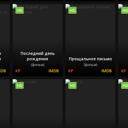
HD
HD
HD
о
Последний день
и
рождения
Прощальное письмо
(фильм)
(фильм)
HD
HD
HD