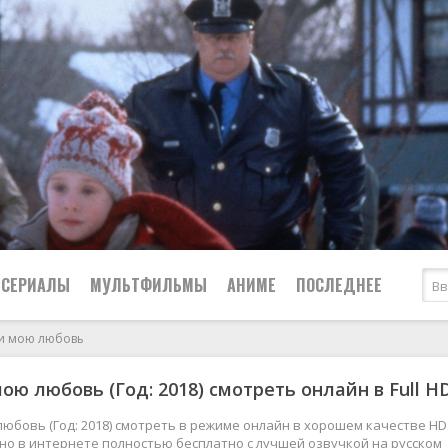
СЕРИАЛЫ
МУЛЬТФИЛЬМЫ
АНИМЕ
ПОСЛЕДНЕЕ
и мою любовь
Все
Криминал
ою любовь (Год: 2018) смотреть онлайн в Full H
Боевики
Мелодрамы
Военные
2024
Приключения
юбовь (Год: 2018) смотреть в режиме онлайн в хорошем качестве HD 
жно в интернете полностью бесплатно с лучшей озвучкой на русском