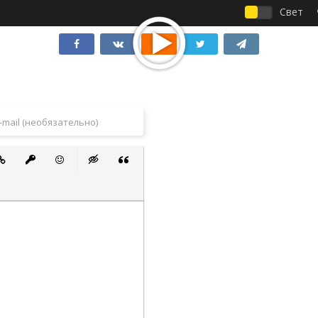
Свет
 список
ванный список
тавить ссылку
Вставить защищенную ссылку
Вставить смайлик
Вставка скрытого текста
Вставка цитаты