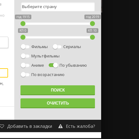
в
нно
год 1915
год 2019
КП 0
КП 10
 и
Фильмы
Сериалы
?
Мультфильмы
Аниме
По убыванию
По возрастанию
н,
Добавить в закладки
Есть жалоба?