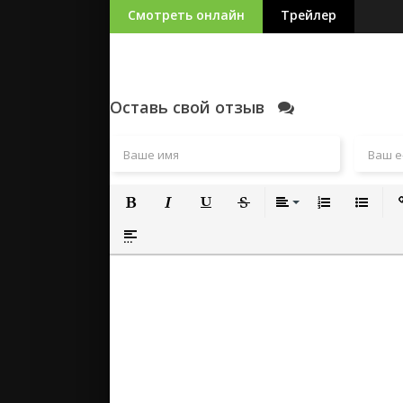
Смотреть онлайн
Трейлер
Оставь свой отзыв
Полужирный
Курсив
Подчеркнутый
Зачеркнутый
Выравнивание
Нумерованный
Маркиро
Вс
Вставка спойлера