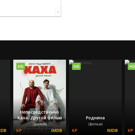
0
HD
HD
HD
д
Непосредственно
Каха. Другой фильм
Роднина
(фильм)
(фильм)