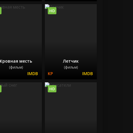
HD
Кровная месть
Летчик
(фильм)
(фильм)
HD