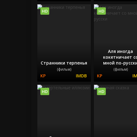
HD
HD
Аля иногда
кокетничает с
Странники терпенья
мной по-русск
(фильм)
(фильм)
HD
HD