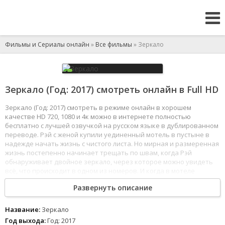
Фильмы и Сериалы онлайн
»
Все фильмы
» Зеркало
Зеркало (Год: 2017) смотреть онлайн в Full HD
Зеркало (Год: 2017) смотреть в режиме онлайн в хорошем
качестве HD 720, 1080 и 4к можно в интернете полностью
бесплатно с лучшей озвучкой на русском языке в дублированном
переводе. Рэй с женой купили уединенный мотель в пустыне в
надежде начать жизнь с чистого листа. Но мирная и размеренная
жизнь постепенно начинает трещать по швам, когда Рэй
обнаруживает двойное зеркало, через которое можно увидеть
всё, что происходит в одном из номеров. И когда в мотеле
пропадает постоялица, то подозрение падает на владельцев.
Развернуть описание
1
2
3
4
5
6
7
8
Название:
Зеркало
Год выхода:
Год: 2017