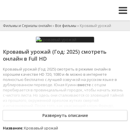
Фильмы и Сериалы онлайн
»
Все фильмы
» Кровавый урожай
Кровавый урожай (Год: 2025) смотреть
онлайн в Full HD
Кровавый урожай (Год: 2025) смотреть в режиме онлайн в
хорошем качестве HD 720, 1080 и 4к можно в интернете
полностью бесплатно с лучшей озвучкой на русском языке в
дублированном переводе. Юная Куинн
вместе
с отцом
перебирается в провинциальный городок, чтобы начать жизнь
с чистого листа. Но здесь они сталкиваются со зловещей тайной
из прошлого, окруженной ореолом жутких смертей
и исчезновений. После того, как ужасающий клоун Френдо,
некогда невинный талисман городка, начинает
беспощадно
Развернуть описание
убивать одноклассников Куинн, девушка понимает, что ей
придется совершить невозможное, чтобы выжить.
1
2
3
4
5
6
7
8
Название:
Кровавый урожай