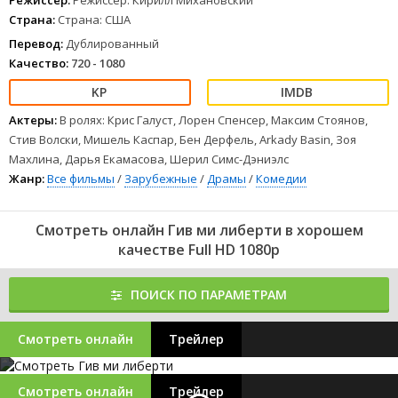
Режиссер:
Режиссер: Кирилл Михановский
Страна:
Страна: США
Перевод:
Дублированный
Качество:
720 - 1080
Актеры:
В ролях: Крис Галуст, Лорен Спенсер, Максим Стоянов,
Стив Волски, Мишель Каспар, Бен Дерфель, Arkady Basin, Зоя
Махлина, Дарья Екамасова, Шерил Симс-Дэниэлс
Жанр:
Все фильмы
/
Зарубежные
/
Драмы
/
Комедии
Смотреть онлайн Гив ми либерти в хорошем
качестве Full HD 1080p
ПОИСК ПО ПАРАМЕТРАМ
Смотреть онлайн
Трейлер
Смотреть онлайн
Трейлер