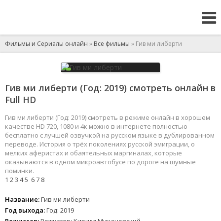
Фильмы и Сериалы онлайн
»
Все фильмы
» Гив ми либерти
Гив ми либерти (Год: 2019) смотреть онлайн в
Full HD
Гив ми либерти (Год: 2019) смотреть в режиме онлайн в хорошем
качестве HD 720, 1080 и 4к можно в интернете полностью
бесплатно с лучшей озвучкой на русском языке в дублированном
переводе. История о трёх поколениях русской эмиграции, о
мелких аферистах и обаятельных маргиналах, которые
оказываются в одном микроавтобусе по дороге на шумные
поминки.
1
2
3
4
5
6
7
8
Название:
Гив ми либерти
Год выхода:
Год: 2019