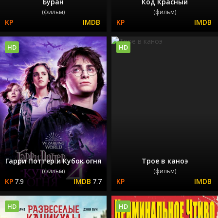
Буран
Код Красный
(фильм)
(фильм)
HD
HD
Гарри Поттер и Кубок огня
Трое в каноэ
(фильм)
(фильм)
7.9
7.7
HD
HD