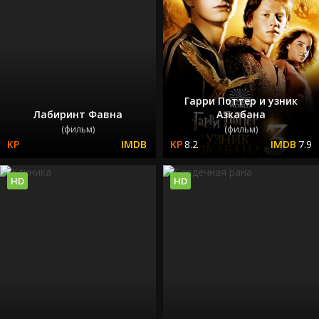
Гарри Поттер и узник
Лабиринт Фавна
Азкабана
(фильм)
(фильм)
8.2
7.9
HD
HD