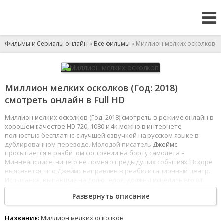
Фильмы и Сериалы онлайн
»
Все фильмы
» Миллион мелких осколков
Миллион мелких осколков (Год: 2018)
смотреть онлайн в Full HD
Миллион мелких осколков (Год: 2018) смотреть в режиме онлайн в
хорошем качестве HD 720, 1080 и 4к можно в интернете
полностью бесплатно с лучшей озвучкой на русском языке в
дублированном переводе. Молодой писатель
Джеймс
просыпается в разбитом состоянии на борту самолета в
Миннеаполисе, ничего не помня о предыдущих событиях. Вскоре
выясняется, что Джеймс направлен в реабилитационный центр.
Испытания, выпавшие на долю героя, должны исцелить его от
душевных страданий. В процессе терапии он сближается с
Развернуть описание
другими пациентами - харизматичным боссом мафии и молодой
девушкой, в которую по правилам
клиники
ему запрещено
влюбляться.
Название:
Миллион мелких осколков