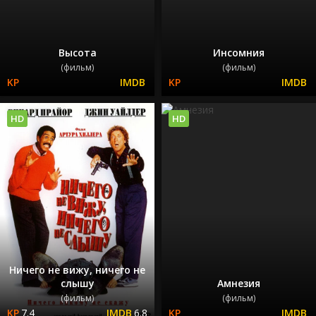
Высота
Инсомния
(фильм)
(фильм)
HD
HD
Ничего не вижу, ничего не
слышу
Амнезия
(фильм)
(фильм)
7.4
6.8