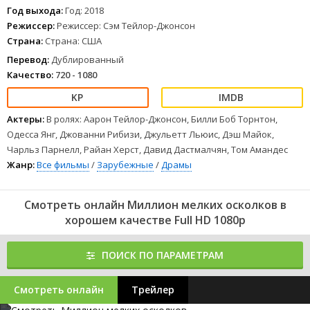
1
2
3
4
5
6
7
8
Год выхода:
Год: 2018
Режиссер:
Режиссер: Сэм Тейлор-Джонсон
Страна:
Страна: США
Перевод:
Дублированный
Качество:
720 - 1080
Актеры:
В ролях: Аарон Тейлор-Джонсон, Билли Боб Торнтон,
Одесса Янг, Джованни Рибизи, Джульетт Льюис, Дэш Майок,
Чарльз Парнелл, Райан Херст, Давид Дастмалчян, Том Амандес
Жанр:
Все фильмы
/
Зарубежные
/
Драмы
Смотреть онлайн Миллион мелких осколков в
хорошем качестве Full HD 1080p
ПОИСК ПО ПАРАМЕТРАМ
Смотреть онлайн
Трейлер