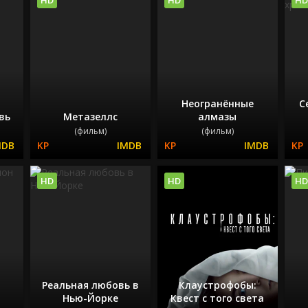
Неогранённые
С
вь
Метазеллс
алмазы
(фильм)
(фильм)
HD
HD
HD
Реальная любовь в
Клаустрофобы:
Нью-Йорке
Квест с того света