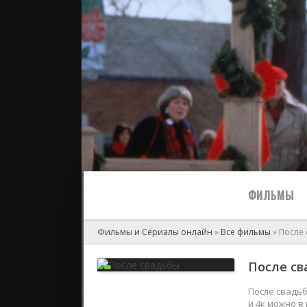
ФИЛЬМЫ
Фильмы и Сериалы онлайн
»
Все фильмы
» После
Все
После св
2024
После свадьб
и 4к можно в