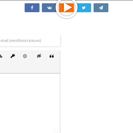
 список
ванный список
тавить ссылку
Вставить защищенную ссылку
Вставить смайлик
Вставка скрытого текста
Вставка цитаты