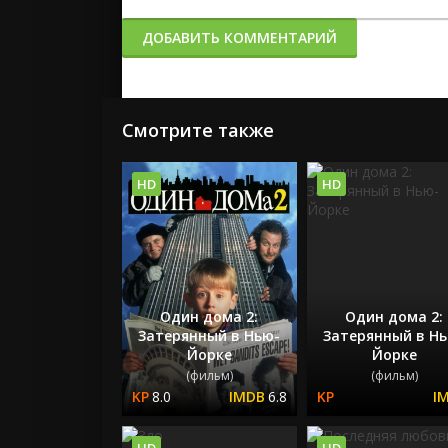
ДОБАВИТЬ КОММЕНТАРИЙ
Смотрите также
HD
HD
Один дома 2:
Один дома 2:
Затерянный в Нью-
Затерянный в Н
Йорке
Йорке
(фильм)
(фильм)
8.0
6.8
HD
HD