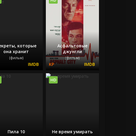
екреты, которые
Асфальтовые
она хранит
джунгли
(фильм)
(фильм)
HD
Пила 10
Не время умирать