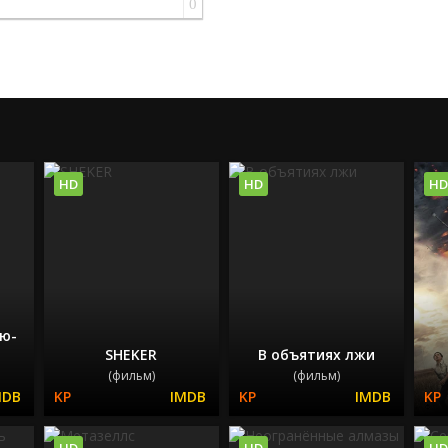
0
HD
HD
HD
ью-
SHEKER
В объятиях лжи
(фильм)
(фильм)
HD
HD
HD