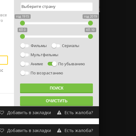
 все
год 1915
год 2019
то
КП 0
КП 10
Фильмы
Сериалы
Мультфильмы
Аниме
По убыванию
кс
По возрастанию
Добавить в закладки
Есть жалоба?
Добавить в закладки
Есть жалоба?