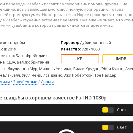
Детективы
2023
Семейные
ом переводе. Изабель посвятила свою жизнь помощи другим. Она
Детские
2022
Спорт
 женщина, возглавляющая многомиллионную корпорацию, готова
 ей огромную сумму. Их встреча в Нью-Йорке проходит успешно, но
Драмы
2021
Триллеры
гда Изабель случайно встречает ее мужа. Она еще не знает, что кто-
Комедии
Ужасы
ужими судьбами, в которой правда окажется опаснее лжи…
Русские
Фантастика
СССР
Фэнтези
осле свадьбы
Перевод:
Дублированный
ые
Зарубежные
Год: 2019
Качество:
720 - 1080
Фильмы из соцетей
ежиссер: Барт Фрейндлих
на: США, Великобритания
лях: Джулианна Мур, Мишель Уильямс, Билли Крудап, Эбби Куинн, Але
н Блэкуэлл, Уилл Чейз, Иса Дэвис, Эжи Робертсон, Тре Райдер
ильмы
/
Зарубежные
/
Драмы
 свадьбы в хорошем качестве Full HD 1080p
Свет
Свет