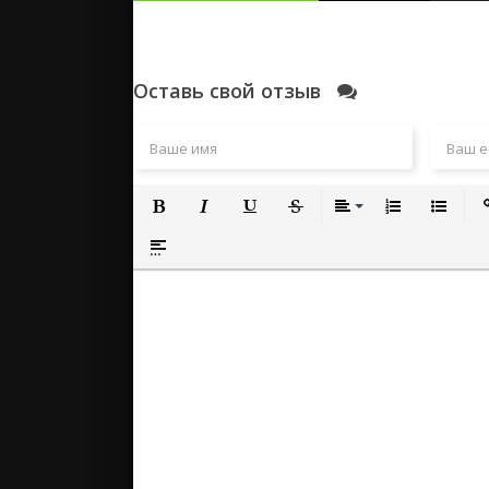
Оставь свой отзыв
Полужирный
Курсив
Подчеркнутый
Зачеркнутый
Выравнивание
Нумерованный
Маркиро
Вс
Вставка спойлера