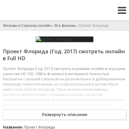
Фильмы и Сериалы онлайн
»
Все фильмы
» Проект Флорида
Проект Флорида (Год: 2017) смотреть онлайн
в Full HD
Проект Флорида (Год: 2017) смотреть в режиме онлайн в хорошем
качестве HD 720, 1080 и 4к можно в интернете полностью
бесплатно с лучшей озвучкой на русском языке в дублированном
переводе. Невоспитанная, но очаровательная 6-летняя Муни
живет в мотеле во Флориде. Пока её непутевая мамаша
пытается свести концы с концами разными, зачастую
незаконными способами, девочка целыми днями предоставлена
самой себе. Вместе с соседскими детьми Муни болтается по
окрестностям без присмотра и определенной цели, хулиганя и
Развернуть описание
грубя окружающим. Однако менеджер мотеля терпеливо и с
симпатией относится к своим постояльцам.
1
2
3
4
5
6
7
8
Название:
Проект Флорида