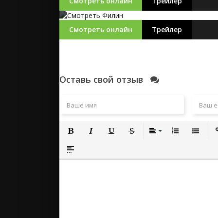
Смотреть онлайн
Трейлер
Смотреть онлайн
Трейлер
Оставь свой отзыв
Полужирный
Курсив
Подчеркнутый
Зачеркнутый
Выравнивание
Нумерованный
Маркиро
Вс
Вставка спойлера