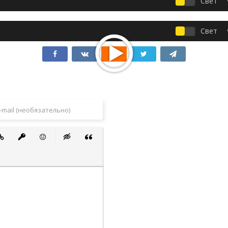
Свет
Свет
 список
ванный список
тавить ссылку
Вставить защищенную ссылку
Вставить смайлик
Вставка скрытого текста
Вставка цитаты