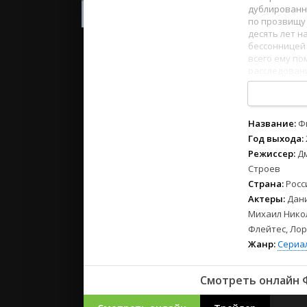
2023
дублированн
2022
по прозвищу
десять лет н
2021
бессонницей 
всего ему по
расследовани
Русские
СССР
С помощью с
преступление
Зарубежн
1
2
3
4
5
6
7
8
Название:
Ф
Год выхода:
Режиссер:
Д
Строев
Страна:
Росс
Актеры:
Дани
Михаил Никол
Флейтес, Ло
Жанр:
Сериа
Смотреть онлайн Ф