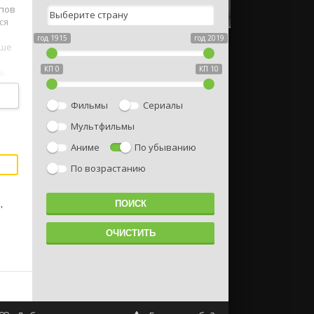
ппов
ся
год 1915
год 2019
чше
КП 0
КП 10
ь.
Фильмы
Сериалы
Мультфильмы
Аниме
По убыванию
По возрастанию
,
о