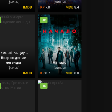
(фильм)
(фильм)
7.8
8.4
HD
Темный рыцарь:
Возрождение
легенды
Начало
(фильм)
(фильм)
8.7
8.8
HD