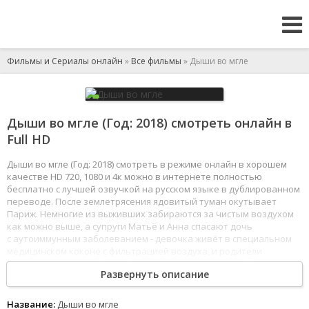
Фильмы и Сериалы онлайн
»
Все фильмы
» Дыши во мгле
Дыши во мгле (Год: 2018) смотреть онлайн в
Full HD
Дыши во мгле (Год: 2018) смотреть в режиме онлайн в хорошем
качестве HD 720, 1080 и 4к можно в интернете полностью
бесплатно с лучшей озвучкой на русском языке в дублированном
переводе. После землетрясения ядовитый туман окутывает
Париж. Немногие из выживших забираются за чистым воздухом
как можно выше, а супруги Матьё и Анна спасают дочь
с аутоиммунным заболеванием - девочка живёт в специальном
медицинском коконе с фильтрацией воздуха, и родители
пытаются сделать всё, чтобы поддерживать его в рабочем
Развернуть описание
состоянии.
1
2
3
4
5
6
7
8
Название:
Дыши во мгле