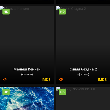
HD
HD
Малыш Кенкен
Синяя бездна 2
(фильм)
(фильм)
HD
HD