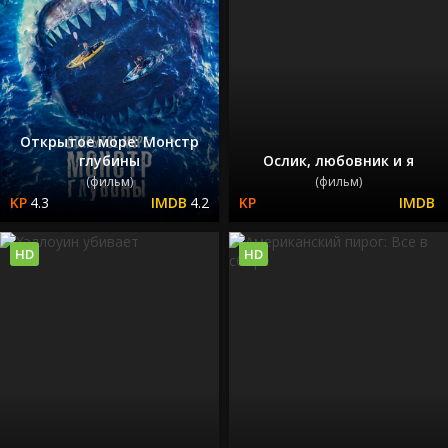
Открытое море: Монстр
глубины
Ослик, любовник и я
(фильм)
(фильм)
4.3
4.2
HD
HD