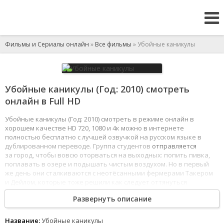
Фильмы и Сериалы онлайн
»
Все фильмы
» Убойные каникулы
Убойные каникулы (Год: 2010) смотреть
онлайн в Full HD
Убойные каникулы (Год: 2010) смотреть в режиме онлайн в
хорошем качестве HD 720, 1080 и 4к можно в интернете
полностью бесплатно с лучшей озвучкой на русском языке в
дублированном переводе. Группа студентов
отправляется
за город, чтобы вовсю оторваться на выходных: попить пивка,
поплавать в озере и подышать чистым воздухом. Но в первый
же день они сталкиваются с неотёсанными фермерами Такером
и Дейлом, которые тоже решили как следует оттянуться
на природе.
Приняв
этих на вид диковатых, но безобидных ребят
Развернуть описание
за злобных маньяков, горожане решают дать деревенщине
жёсткий отпор.
1
2
3
4
5
6
7
8
Название:
Убойные каникулы