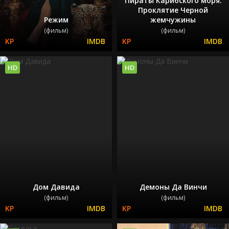
Пираты Карибского моря:
Проклятие Черной
Режим
жемчужины
(фильм)
(фильм)
HD
HD
Дом Давида
Демоны Да Винчи
(фильм)
(фильм)