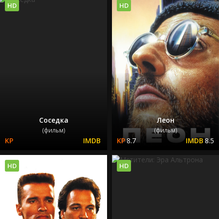
HD
HD
Соседка
Леон
(фильм)
(фильм)
8.7
8.5
HD
HD