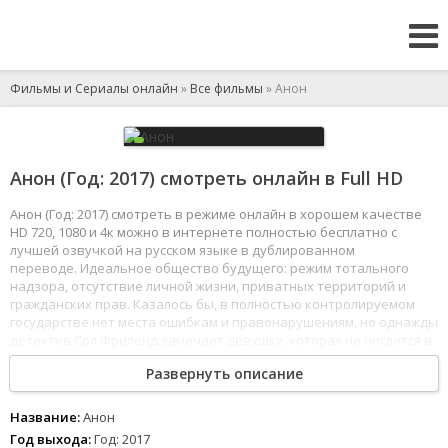
Фильмы и Сериалы онлайн
»
Все фильмы
» Анон
Анон (Год: 2017) смотреть онлайн в Full HD
Анон (Год: 2017) смотреть в режиме онлайн в хорошем качестве
HD 720, 1080 и 4к можно в интернете полностью бесплатно с
лучшей озвучкой на русском языке в дублированном
переводе. Идеальное общество будущего: режим тотального
надзора, отсутствие личной жизни, приватных территорий и
гражданских прав. Казалось бы, в полностью контролируемом
государстве нет места ошибкам и правонарушениям, но однажды
детектив Сол Фриленд замечает девушку, которая не числится в
базах данных. Перед копом приоткрывается дверь преступного
Развернуть описание
мира новой эры.
1
2
3
4
5
6
7
8
Название:
Анон
Год выхода:
Год: 2017