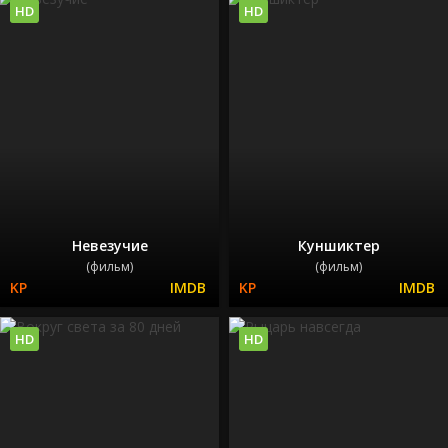
HD
HD
Невезучие
Куншиктер
(фильм)
(фильм)
HD
HD