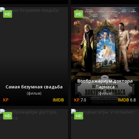
HD
HD
Воображариум доктора
Самая безумная свадьба
Парнаса
(фильм)
(фильм)
7.0
6.8
HD
HD