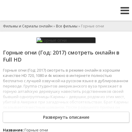
Фильмы и Сериалы онлайн
»
Все фильмы
» Горные огни
Горные огни (Год: 2017) смотреть онлайн в
Full HD
Горные огни (Год: 2017) смотреть в режиме онлайн в хорошем
качестве HD 720, 1080 и 4к можно в интернете полностью
бесплатно с лучшей озвучкой на русском языке в дублированном
переводе. Группа студентов американского вуза приезжает в
горную алтайскую деревушку навестить родственников своей
бывшей одногруппницы Карины – девушки, родом из этих мест,
убитой в Америке при загадочных обстоятельствах. Брат Карины
оказывается местным шаманом. После радушного приёма он
предлагает друзьям принять участие в ритуале примирения,
Развернуть описание
чтобы символически выпустить дух Карины на небеса.
Но что-то идёт не так, и вместо доброго духа Карины друзья
Название:
Горные огни