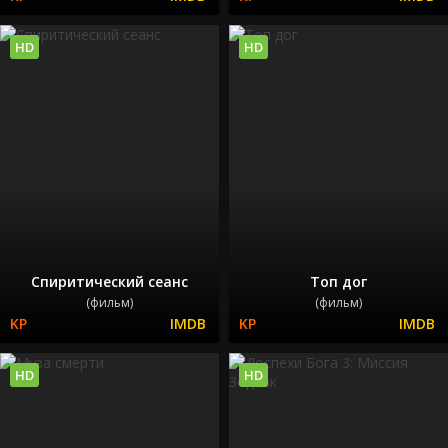
HD
HD
Спиритический сеанс
Топ дог
(фильм)
(фильм)
HD
HD