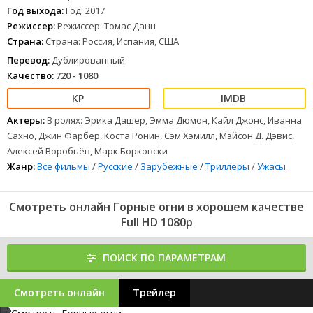
высвобождают злой дух – Курюм. Он начинает вселяться то в
Год выхода:
Год: 2017
одного, то в другого героя, заставляя их безжалостно убивать
Режиссер:
Режиссер: Томас Данн
друг друга. Причина этому могла быть только одна – убийца
Страна:
Страна: Россия, Испания, США
Карины присутствовал на церемонии. Чтобы выжить, друзья
должны вычислить, кто из них виновен в смерти девушки.
Перевод:
Дублированный
1
2
3
4
5
6
7
8
Качество:
720 - 1080
Актеры:
В ролях: Эрика Дашер, Эмма Дюмон, Кайл Джонс, Иванна
Сахно, Джин Фарбер, Коста Ронин, Сэм Хэмилл, Мэйсон Д. Дэвис,
Алексей Воробьёв, Марк Борковски
Жанр:
Все фильмы
/
Русские
/
Зарубежные
/
Триллеры
/
Ужасы
Смотреть онлайн Горные огни в хорошем качестве
Full HD 1080p
ПОИСК ПО ПАРАМЕТРАМ
Смотреть онлайн
Трейлер