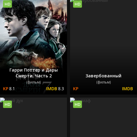
HD
HD
Гарри Поттер и Дары
Смерти. Часть 2
Завербованный
(фильм)
(фильм)
8.1
8.3
HD
HD