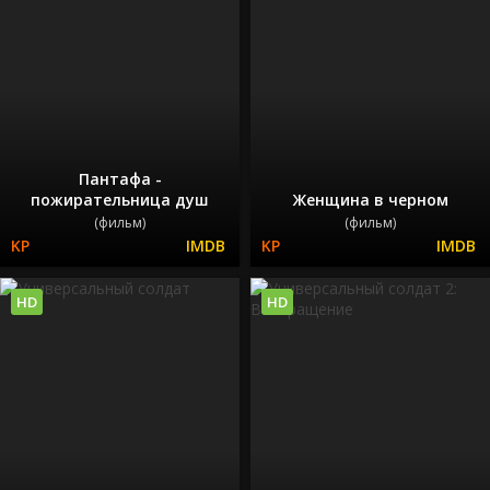
Пантафа -
пожирательница душ
Женщина в черном
(фильм)
(фильм)
HD
HD