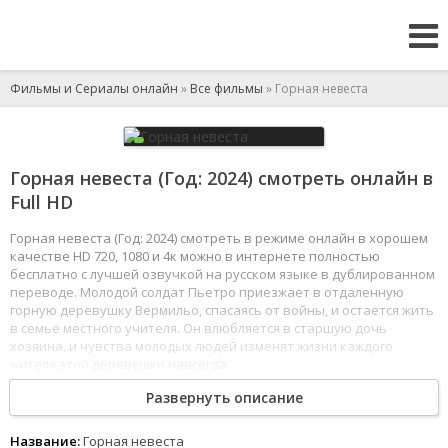
Фильмы и Сериалы онлайн
»
Все фильмы
» Горная невеста
Горная невеста (Год: 2024) смотреть онлайн в
Full HD
Горная невеста (Год: 2024) смотреть в режиме онлайн в хорошем
качестве HD 720, 1080 и 4к можно в интернете полностью
бесплатно с лучшей озвучкой на русском языке в дублированном
переводе. Молодой солдат Пьетро приезжает в отдаленную
горную деревушку Вермильо, спасаясь от войны, и остается жить
в семье местного учителя. Он влюбляется в старшую дочь
хозяина, и чувства молодых людей изменят жизни каждого
жителя этой деревушки навсегда.
1
2
3
4
5
6
7
8
Развернуть описание
Название:
Горная невеста