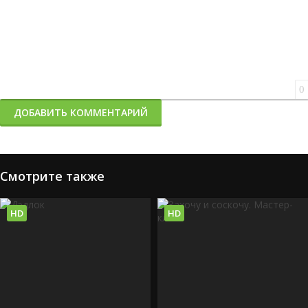
0
ДОБАВИТЬ КОММЕНТАРИЙ
Смотрите также
HD
HD