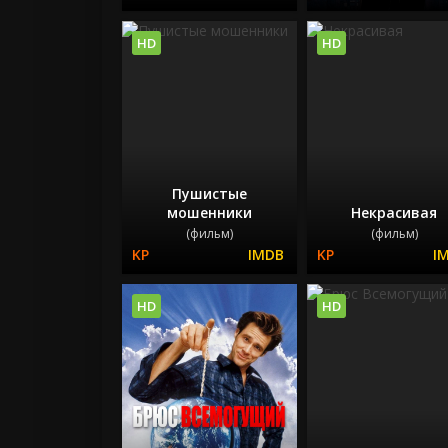
HD
HD
Пушистые
мошенники
Некрасивая
(фильм)
(фильм)
HD
HD