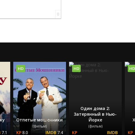
0
HD
HD
HD
Один дома 2:
Затерянный в Нью-
ку
Отпетые мошенники
Йорке
(фильм)
(фильм)
7.1
8.0
7.4