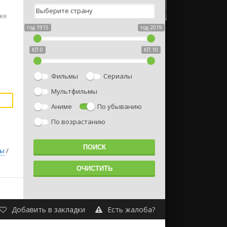
уже
год 1915
год 2019
КП 0
КП 10
Фильмы
Сериалы
Мультфильмы
Аниме
По убыванию
По возрастанию
мы
/
Добавить в закладки
Есть жалоба?