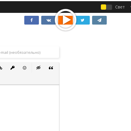
Свет
 список
ванный список
тавить ссылку
Вставить защищенную ссылку
Вставить смайлик
Вставка скрытого текста
Вставка цитаты