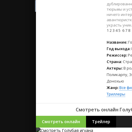
2023
дублированн
2022
тюрьмы и уст
ничего интер
2021
авантюристка
украсть уник
1
2
3
4
5
6
7
8
Русские
СССР
Название:
Г
Зарубежн
Год выхода:
Режиссер:
Р
Страна:
Стра
Актеры:
В ро
Поликарпу, Э
Донохью
Жанр:
Все ф
Триллеры
Смотреть онлайн Голуб
Смотреть онлайн
Трейлер