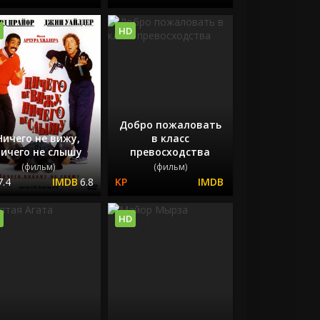
HD
Добро пожаловать
Ничего не вижу,
в класс
ичего не слышу
превосходства
(фильм)
(фильм)
7.4
6.8
HD