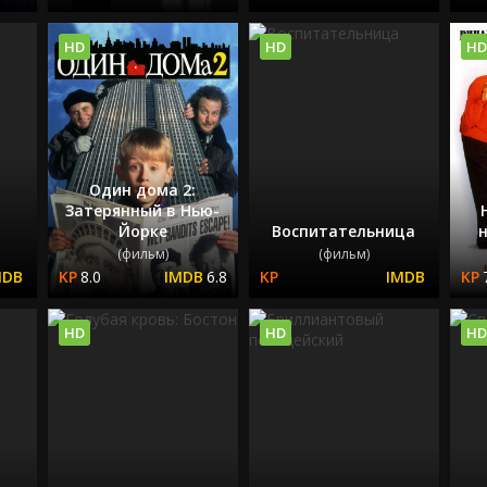
HD
HD
HD
Один дома 2:
Затерянный в Нью-
Йорке
Воспитательница
н
(фильм)
(фильм)
8.0
6.8
HD
HD
HD