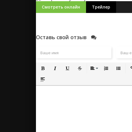
Смотреть онлайн
Трейлер
Оставь свой отзыв
Полужирный
Курсив
Подчеркнутый
Зачеркнутый
Выравнивание
Нумерованный
Маркиро
Вс
Вставка спойлера