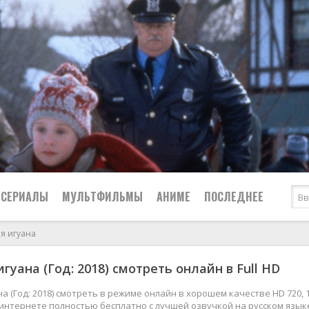
СЕРИАЛЫ
МУЛЬТФИЛЬМЫ
АНИМЕ
ПОСЛЕДНЕЕ
я игуана
Все
Криминал
гуана (Год: 2018) смотреть онлайн в Full HD
Боевики
Мелодрамы
Военные
2024
Приключения
на (Год: 2018) смотреть в режиме онлайн в хорошем качестве HD 720, 
 интернете полностью бесплатно с лучшей озвучкой на русском язык