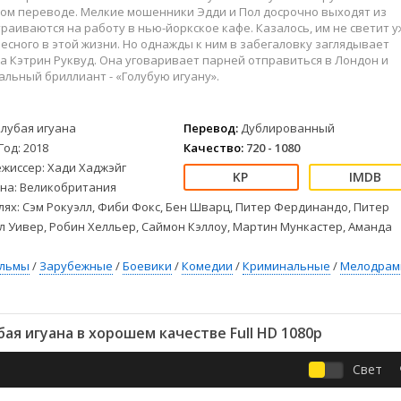
Детективы
2023
Семейные
ом переводе. Мелкие мошенники Эдди и Пол досрочно выходят из
Детские
2022
Спорт
раиваются на работу в нью-йоркское кафе. Казалось, им не светит 
есного в этой жизни. Но однажды к ним в забегаловку заглядывает
Драмы
2021
Триллеры
 Кэтрин Руквуд. Она уговаривает парней отправиться в Лондон и
Комедии
Ужасы
альный бриллиант - «Голубую игуану».
Русские
Фантастика
СССР
Фэнтези
олубая игуана
Перевод:
Дублированный
ые
Зарубежные
Год: 2018
Качество:
720 - 1080
Фильмы из соцетей
ежиссер: Хади Хаджэйг
на: Великобритания
лях: Сэм Рокуэлл, Фиби Фокс, Бен Шварц, Питер Фердинандо, Питер
л Уивер, Робин Хелльер, Саймон Кэллоу, Мартин Мункастер, Аманда
ильмы
/
Зарубежные
/
Боевики
/
Комедии
/
Криминальные
/
Мелодра
ая игуана в хорошем качестве Full HD 1080p
Свет