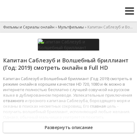
Фильмы и Сериалы онлайн
»
Мультфильмы
» Капитан Саблезуб и Волшебный бриллиант
Капитан Саблезуб и Волшебный бриллиант
(Год: 2019) смотреть онлайн в Full HD
Капитан Саблезуб и Волшебный бриллиант (Год: 2019) смотреть в
режиме онлайн в хорошем качестве HD 720, 1080 и 4к можно в
интернете полностью бесплатно с лучшей озвучкой на русском
языке в дублированном переводе. Увлекательные приключения
отважного
и грозного капитана Саблезуба, бороздящего моря и
океаны в поисках несметных сокровищ. Его
главная
цель -
получить волшебный бриллиант, исполняющий любые желания.
Однако, обычный мальчишка ухитряется похитить
могущественный камень прямо из-под носа бывалого пирата.
Развернуть описание
1
2
3
4
5
6
7
8