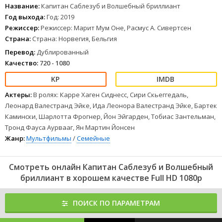
Название:
Капитан Саблезуб и Волшебный бриллиант
Год выхода:
Год: 2019
Режиссер:
Режиссер: Марит Мум Оне, Расмус А. Сивертсен
Страна:
Страна: Норвегия, Бельгия
Перевод:
Дублированный
Качество:
720 - 1080
Актеры:
В ролях: Карре Хаген Сиднесс, Сири Скьеггедаль,
Леонард Валестранд Эйке, Ида Леонора Валестранд Эйке, Бартек
Камински, Шарлотта Фрогнер, Йон Эйгарден, Тобиас Зантельман,
Тронд Фауса Аурвааг, Ян Мартин Йонсен
Жанр:
Мультфильмы
/
Семейные
Смотреть онлайн Капитан Саблезуб и Волшебный
бриллиант в хорошем качестве Full HD 1080p
ПОИСК ПО ПАРАМЕТРАМ