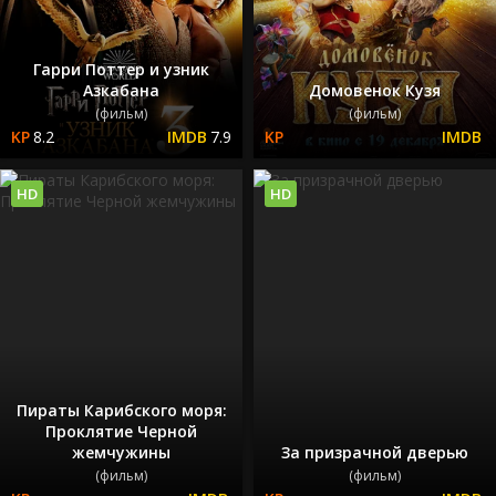
Гарри Поттер и узник
Азкабана
Домовенок Кузя
(фильм)
(фильм)
8.2
7.9
HD
HD
Пираты Карибского моря:
Проклятие Черной
жемчужины
За призрачной дверью
(фильм)
(фильм)