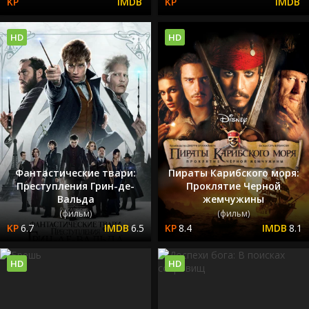
HD
HD
Фантастические твари:
Пираты Карибского моря:
Преступления Грин-де-
Проклятие Черной
Вальда
жемчужины
(фильм)
(фильм)
6.7
6.5
8.4
8.1
HD
HD