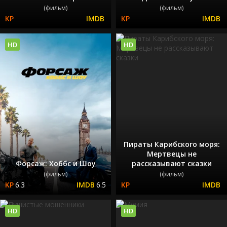
(фильм)
(фильм)
HD
HD
Пираты Карибского моря:
Мертвецы не
Форсаж: Хоббс и Шоу
рассказывают сказки
(фильм)
(фильм)
6.3
6.5
HD
HD