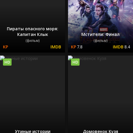
Пираты опасного моря:
Капитан Клык
Мстители: Финал
(фильм)
(фильм)
7.8
8.4
HD
HD
Утиные истории
Домовенок Кузя