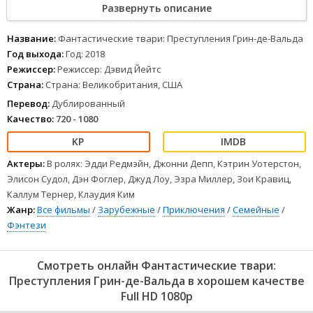
Развернуть описание
Грин-де-Вальда, Альбус Дамблдор обращается к своему бывшему
студенту Ньюту Саламандеру, который соглашается помочь, не
подозревая, какая опасность ему грозит. В раскалывающемся на
Название:
Фантастические твари: Преступления Грин-де-Вальда
части волшебном мире любовь и верность проверяются на
Год выхода:
Год: 2018
прочность, а конфликт разделяет даже настоящих друзей и
Режиссер:
Режиссер: Дэвид Йейтс
членов семей.
Страна:
Страна: Великобритания, США
1
2
3
4
5
6
7
8
Перевод:
Дублированный
Качество:
720 - 1080
Актеры:
В ролях: Эдди Редмэйн, Джонни Депп, Кэтрин Уотерстон,
Элисон Судол, Дэн Фоглер, Джуд Лоу, Эзра Миллер, Зои Кравиц,
Каллум Тернер, Клаудия Ким
Жанр:
Все фильмы
/
Зарубежные
/
Приключения
/
Семейные
/
Фэнтези
Смотреть онлайн Фантастические твари:
Преступления Грин-де-Вальда в хорошем качестве
Full HD 1080p