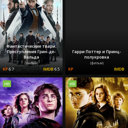
Фантастические твари:
Преступления Грин-де-
Гарри Поттер и Принц-
Вальда
полукровка
(фильм)
(фильм)
6.7
6.5
HD
HD