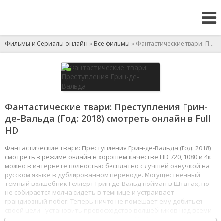
Фильмы и Сериалы онлайн
»
Все фильмы
» Фантастические твари: Преступления Грин-де-Вальда
Фантастические твари: Преступления Грин-
де-Вальда (Год: 2018) смотреть онлайн в Full
HD
Фантастические твари: Преступления Грин-де-Вальда (Год: 2018)
смотреть в режиме онлайн в хорошем качестве HD 720, 1080 и 4к
можно в интернете полностью бесплатно с лучшей озвучкой на
русском языке в дублированном переводе. Могущественный
тёмный волшебник Геллерт Грин-де-Вальд пойман в Штатах, но
не собирается молча сидеть в темнице и устраивает
грандиозный побег. Теперь ничто не помешает ему добиться
своей цели - установить превосходство волшебников над всеми
немагическими существами на планете. Чтобы сорвать планы