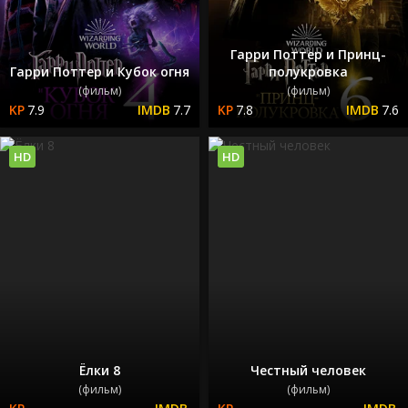
Гарри Поттер и Принц-
Гарри Поттер и Кубок огня
полукровка
(фильм)
(фильм)
7.9
7.7
7.8
7.6
HD
HD
Ёлки 8
Честный человек
(фильм)
(фильм)