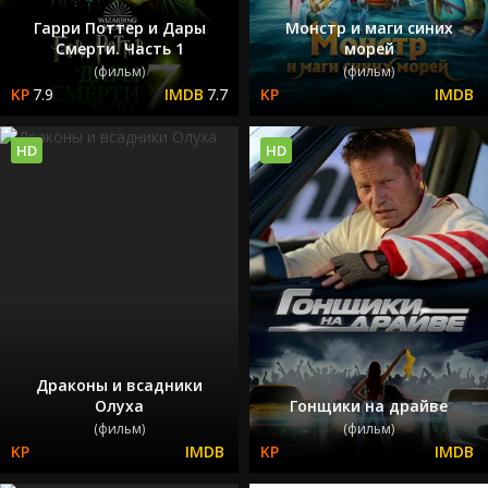
Гарри Поттер и Дары
Монстр и маги синих
Смерти. Часть 1
морей
(фильм)
(фильм)
7.9
7.7
HD
HD
Драконы и всадники
Олуха
Гонщики на драйве
(фильм)
(фильм)