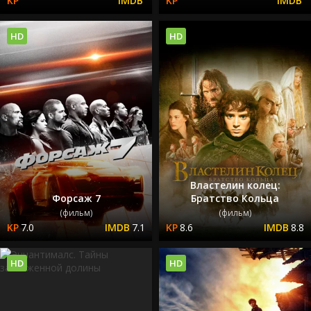
HD
HD
Властелин колец:
Форсаж 7
Братство Кольца
(фильм)
(фильм)
7.0
7.1
8.6
8.8
HD
HD