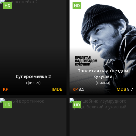
HD
HD
Пролетая над гнездом
Суперсемейка 2
кукушки
(фильм)
(фильм)
8.5
8.7
HD
HD