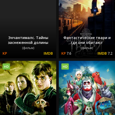
Энчантималс. Тайны
Фантастические твари и
заснеженной долины
где они обитают
(фильм)
(фильм)
7.6
7.2
HD
HD