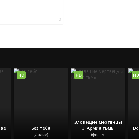
0
HD
HD
HD
Зловещие мертвецы
ове
Без тебя
3: Армия тьмы
Во
(фильм)
(фильм)