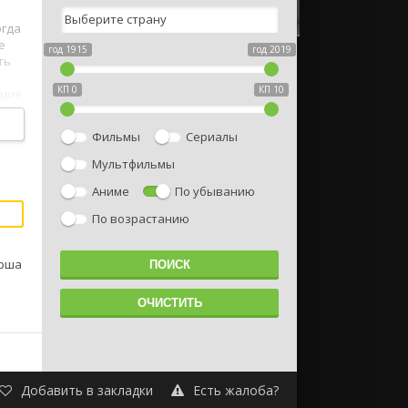
огда
е
год 1915
год 2019
ть
КП 0
КП 10
иция
Фильмы
Сериалы
Мультфильмы
Аниме
По убыванию
По возрастанию
арша
Добавить в закладки
Есть жалоба?