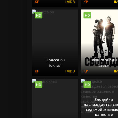
HD
HD
Трасса 60
Звук свободы
(фильм)
(фильм)
HD
HD
Злодейка
наслаждается св
седьмой жизнью
качестве