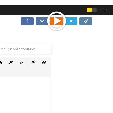
Свет
 список
ванный список
тавить ссылку
Вставить защищенную ссылку
Вставить смайлик
Вставка скрытого текста
Вставка цитаты