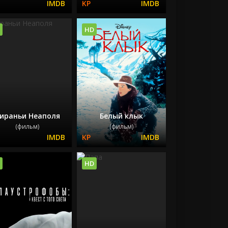
HD
ираньи Неаполя
Белый клык
(фильм)
(фильм)
HD