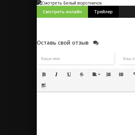
Смотреть онлайн
Трейлер
Оставь свой отзыв
Полужирный
Курсив
Подчеркнутый
Зачеркнутый
Выравнивание
Нумерованный
Маркиро
Вс
Вставка спойлера