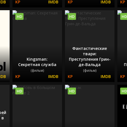
HD
HD
HD
Фантастические
твари:
Kingsman:
Преступления Грин-
Секретная служба
де-Вальда
П
(фильм)
(фильм)
HD
HD
HD
оей
 в