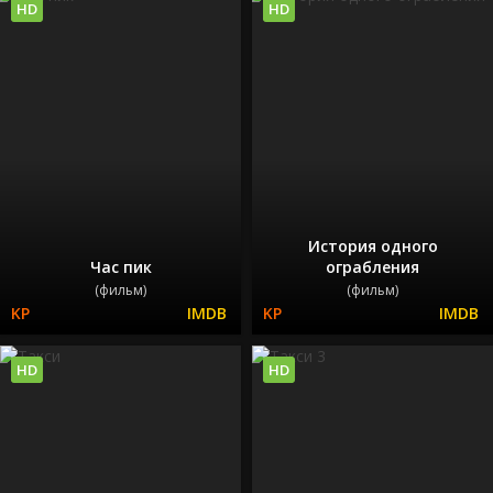
HD
HD
История одного
Час пик
ограбления
(фильм)
(фильм)
HD
HD