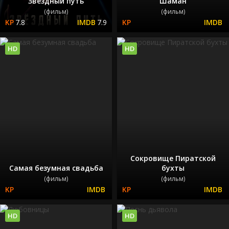
Звездный путь
Шаман
(фильм)
(фильм)
7.8
7.9
HD
HD
Сокровище Пиратской
Самая безумная свадьба
бухты
(фильм)
(фильм)
HD
HD