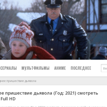
СЕРИАЛЫ
МУЛЬТФИЛЬМЫ
АНИМЕ
ПОСЛЕДНЕЕ
днее пришествие дьявола
Все
Криминал
е пришествие дьявола (Год: 2021) смотреть
Боевики
Мелодрамы
Full HD
Военные
2024
Приключения