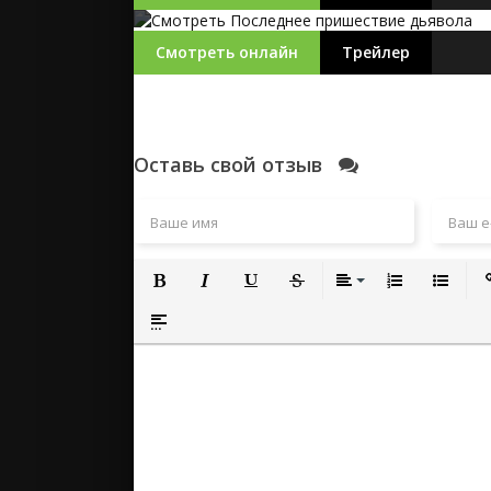
Смотреть онлайн
Трейлер
Оставь свой отзыв
Полужирный
Курсив
Подчеркнутый
Зачеркнутый
Выравнивание
Нумерованный
Маркиро
Вс
Вставка спойлера