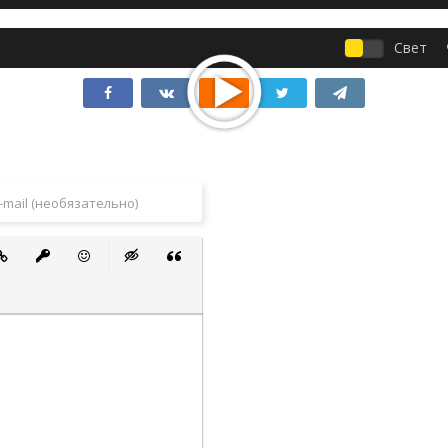
Свет
 список
ванный список
тавить ссылку
Вставить защищенную ссылку
Вставить смайлик
Вставка скрытого текста
Вставка цитаты