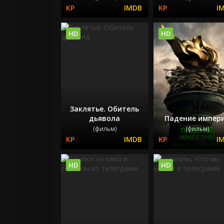
HD
HD
Заклятье. Обитель
дьявола
Падение импер
(фильм)
(фильм)
HD
HD