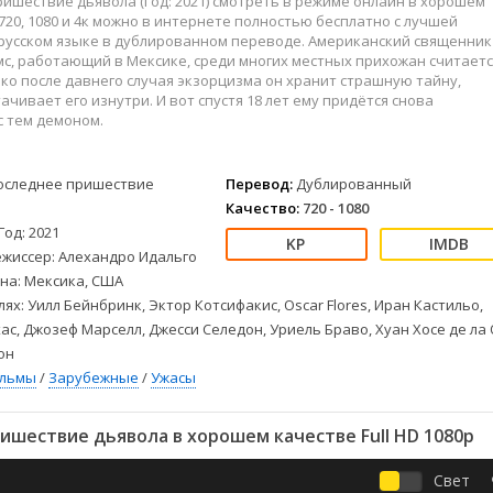
ишествие дьявола (Год: 2021) смотреть в режиме онлайн в хорошем
Детективы
2023
Семейные
720, 1080 и 4к можно в интернете полностью бесплатно с лучшей
Детские
2022
Спорт
 русском языке в дублированном переводе. Американский священник
Драмы
2021
Триллеры
с, работающий в Мексике, среди многих местных прихожан считаетс
ко после давнего случая экзорцизма он хранит страшную тайну,
Комедии
Ужасы
ачивает его изнутри. И вот спустя 18 лет ему придётся снова
Русские
Фантастика
с тем демоном.
СССР
Фэнтези
ые
Зарубежные
оследнее пришествие
Перевод:
Дублированный
Фильмы из соцетей
Качество:
720 - 1080
Год: 2021
ежиссер: Алехандро Идальго
на: Мексика, США
лях: Уилл Бейнбринк, Эктор Котсифакис, Oscar Flores, Иран Кастильо,
ас, Джозеф Марселл, Джесси Селедон, Уриель Браво, Хуан Хосе де ла О
он
ильмы
/
Зарубежные
/
Ужасы
шествие дьявола в хорошем качестве Full HD 1080p
Свет