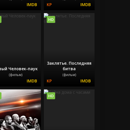
HD
Заклятье. Последняя
вый Человек-паук
битва
(фильм)
(фильм)
HD