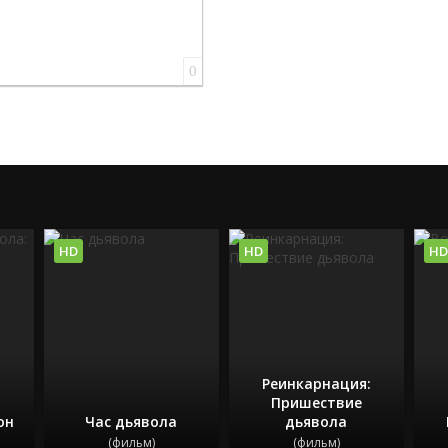
0
HD
HD
HD
Реинкарнация:
Пришествие
он
Час дьявола
дьявола
(фильм)
(фильм)