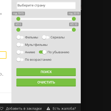
я
год 1915
год 2019
КП 0
КП 10
Фильмы
Сериалы
Мультфильмы
Аниме
По убыванию
По возрастанию
.,
Добавить в закладки
Есть жалоба?