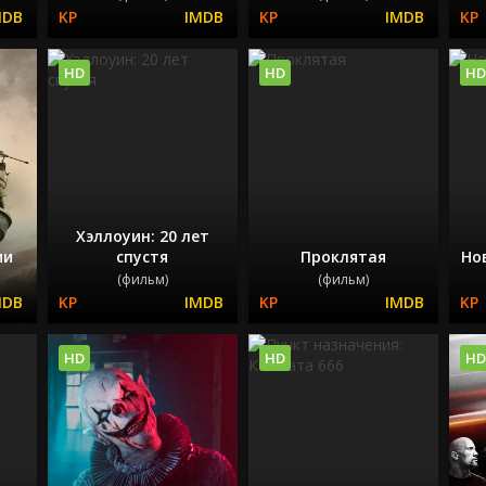
HD
HD
HD
Хэллоуин: 20 лет
ии
спустя
Проклятая
Но
(фильм)
(фильм)
HD
HD
HD