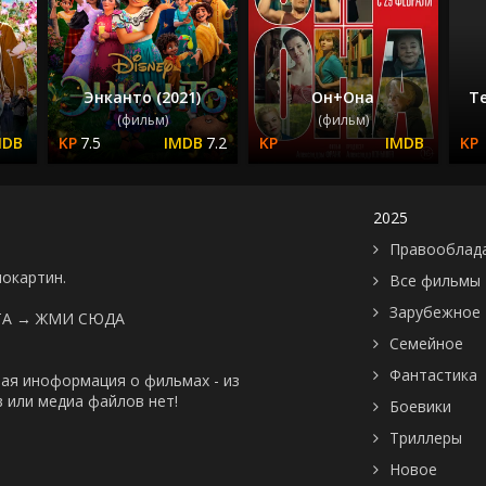
Энканто (2021)
Он+Она
Т
(фильм)
(фильм)
7.5
7.2
2025
Правооблад
нокартин.
Все фильмы
Зарубежное
ТА →
ЖМИ СЮДА
Семейное
Фантастика
ая иноформация о фильмах - из
 или медиа файлов нет!
Боевики
Триллеры
Новое