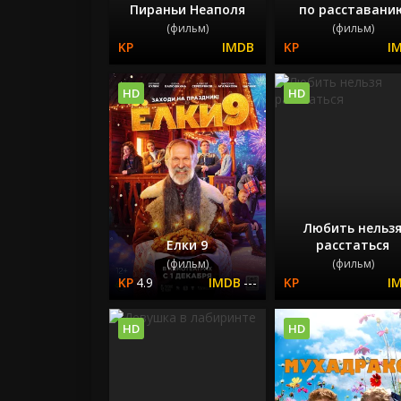
Пираньи Неаполя
по расставани
(фильм)
(фильм)
HD
HD
Любить нельз
Елки 9
расстаться
(фильм)
(фильм)
4.9
---
HD
HD