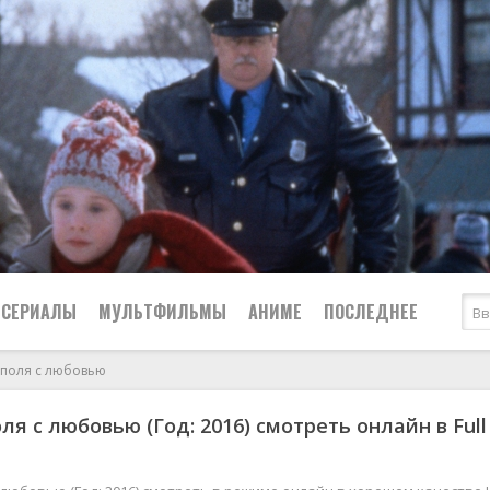
СЕРИАЛЫ
МУЛЬТФИЛЬМЫ
АНИМЕ
ПОСЛЕДНЕЕ
аполя с любовью
Все
Криминал
ля с любовью (Год: 2016) смотреть онлайн в Full
Боевики
Мелодрамы
Военные
2024
Приключения