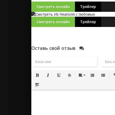
Смотреть онлайн
Трейлер
Смотреть онлайн
Трейлер
Оставь свой отзыв
Полужирный
Курсив
Подчеркнутый
Зачеркнутый
Выравнивание
Нумерованный
Маркиро
Вс
Вставка спойлера