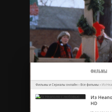
ФИЛЬМЫ
Фильмы и Сериалы онлайн
»
Все фильмы
» Из Не
Все
Из Неапо
HD
2024