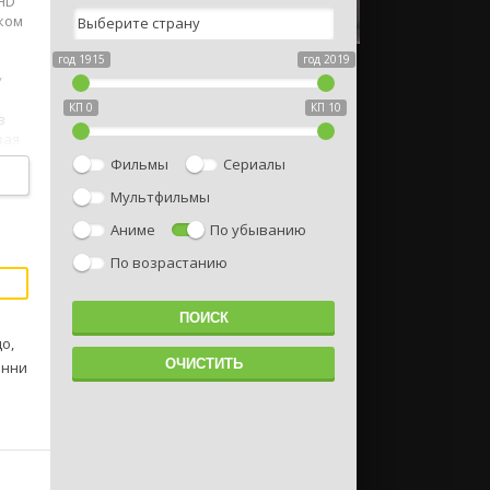
 HD
ском
год 1915
год 2019
у
КП 0
КП 10
в
вая
Фильмы
Сериалы
Мультфильмы
Аниме
По убыванию
По возрастанию
о,
анни