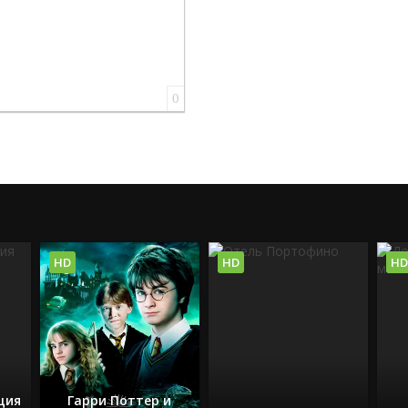
0
HD
HD
HD
ция
Гарри Поттер и