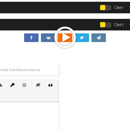
Свет
Свет
 список
ванный список
тавить ссылку
Вставить защищенную ссылку
Вставить смайлик
Вставка скрытого текста
Вставка цитаты