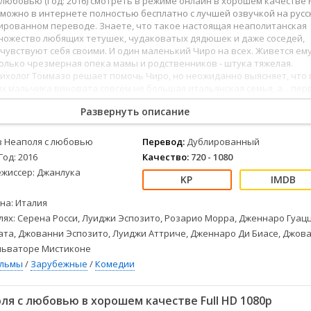
 любовью (Год: 2016) смотреть в режиме онлайн в хорошем качестве
Детективы
2023
Семейные
4к можно в интернете полностью бесплатно с лучшей озвучкой на рус
Детские
2022
Спорт
ированном переводе. Знаете, что такое настоящая неаполитанская
Драмы
2021
Триллеры
множество любящих тетушек, чудаковатых дядюшек и даже соседей,
чувствуют себя своими. И один маленький Чиро на всех. Живется ем
Комедии
Ужасы
только чрезмерная опека мамы и родственников - штука тяжелая.
Русские
Фантастика
ихолог Томмазо решает помочь Чиро, но неожиданно выясняет, что 
 мальчика виновата совсем не большая итальянская семья, а... пер
СССР
Фэнтези
 заключают соглашение: Томмазо поможет Чиро влюбить в себя
ые
Зарубежные
Развернуть описание
у, а в ответ Чиро поможет застенчивому психологу завоевать
е своей матери, шикарной и недоступной Деборы.
Фильмы из соцетей
з Неаполя с любовью
Перевод:
Дублированный
Год: 2016
Качество:
720 - 1080
ежиссер: Джанлука
на: Италия
лях: Серена Росси, Луиджи Эспозито, Розарио Морра, Дженнаро Гуацц
та, Джованни Эспозито, Луиджи Аттриче, Дженнаро Ди Биасе, Джов
льваторе Мистиконе
ильмы
/
Зарубежные
/
Комедии
я с любовью в хорошем качестве Full HD 1080p