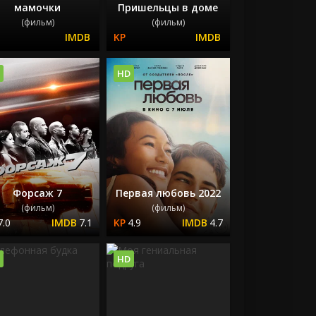
мамочки
Пришельцы в доме
(фильм)
(фильм)
HD
Форсаж 7
Первая любовь 2022
(фильм)
(фильм)
7.0
7.1
4.9
4.7
HD