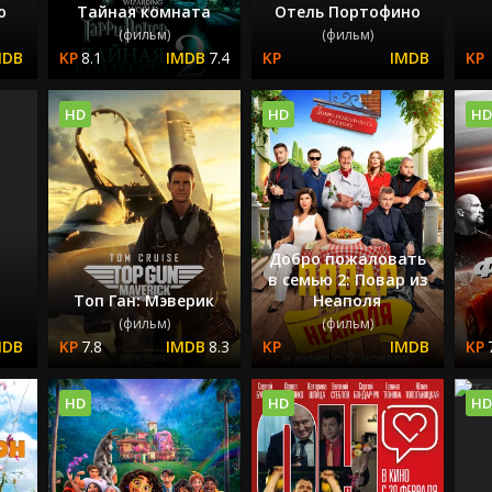
ю
Тайная комната
Отель Портофино
(фильм)
(фильм)
8.1
7.4
HD
HD
HD
Добро пожаловать
я
в семью 2: Повар из
Топ Ган: Мэверик
Неаполя
(фильм)
(фильм)
7.8
8.3
HD
HD
HD